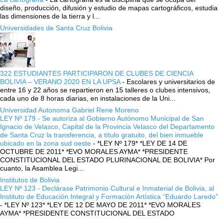
diseño, producción, difusión y estudio de mapas cartográficos, estudia
las dimensiones de la tierra y l...
Universidades de Santa Cruz Bolivia
322 ESTUDIANTES PARTICIPARON DE CLUBES DE CIENCIA
BOLIVIA – VERANO 2020 EN LA UPSA
-
Escolares y universitarios de
entre 16 y 22 años se repartieron en 15 talleres o clubes intensivos,
cada uno de 8 horas diarias, en instalaciones de la Uni...
Universidad Autonoma Gabriel Rene Moreno
LEY Nº 179 - Se autoriza al Gobierno Autónomo Municipal de San
Ignacio de Velasco, Capital de la Provincia Velasco del Departamento
de Santa Cruz la transferencia, a título gratuito, del bien inmueble
ubicado en la zona sud oeste
-
*LEY Nº 179* *LEY DE 14 DE
OCTUBRE DE 2011* *EVO MORALES AYMA* *PRESIDENTE
CONSTITUCIONAL DEL ESTADO PLURINACIONAL DE BOLIVIA* Por
cuanto, la Asamblea Legi...
Institutos de Bolivia
LEY Nº 123 - Declárase Patrimonio Cultural e Inmaterial de Bolivia, al
Instituto de Educación Integral y Formación Artística “Eduardo Laredo”
-
*LEY Nº 123* *LEY DE 12 DE MAYO DE 2011* *EVO MORALES
AYMA* *PRESIDENTE CONSTITUCIONAL DEL ESTADO