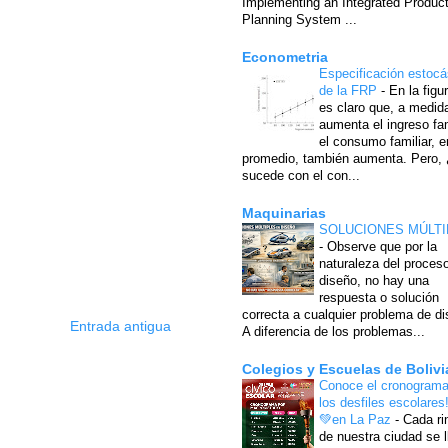
Implementing an Integrated Produc
Planning System ...
Econometria
Especificación estocá
de la FRP
-
En la figu
es claro que, a medid
aumenta el ingreso fam
el consumo familiar, e
promedio, también aumenta. Pero,
sucede con el con...
Maquinarias
SOLUCIONES MÚLTI
-
Observe que por la
naturaleza del proces
diseño, no hay una
respuesta o solución
correcta a cualquier problema de di
Entrada antigua
A diferencia de los problemas...
Colegios y Escuelas de Bolivi
Conoce el cronograma
los desfiles escolares
💚en La Paz
-
Cada ri
de nuestra ciudad se l