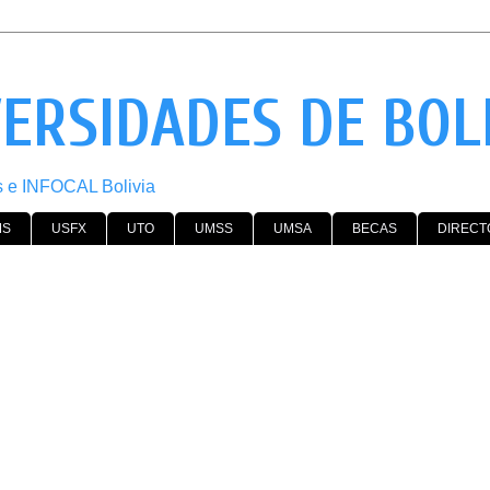
VERSIDADES DE BOL
os e INFOCAL Bolivia
MS
USFX
UTO
UMSS
UMSA
BECAS
DIRECT