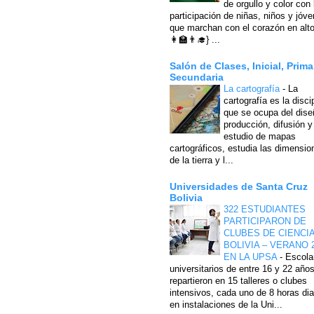
de orgullo y color con 
participación de niñas, niños y jóv
que marchan con el corazón en alto
👩‍🏫👨‍🎓} ...
Salón de Clases, Inicial, Prima
Secundaria
La cartografía
-
La
cartografía es la disci
que se ocupa del dise
producción, difusión y
estudio de mapas
cartográficos, estudia las dimensio
de la tierra y l...
Universidades de Santa Cruz
Bolivia
322 ESTUDIANTES
PARTICIPARON DE
CLUBES DE CIENCI
BOLIVIA – VERANO 
EN LA UPSA
-
Escola
universitarios de entre 16 y 22 año
repartieron en 15 talleres o clubes
intensivos, cada uno de 8 horas dia
en instalaciones de la Uni...