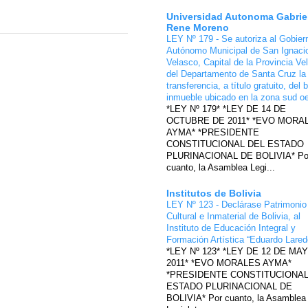
Universidad Autonoma Gabrie
Rene Moreno
LEY Nº 179 - Se autoriza al Gobier
Autónomo Municipal de San Ignaci
Velasco, Capital de la Provincia Ve
del Departamento de Santa Cruz la
transferencia, a título gratuito, del 
inmueble ubicado en la zona sud o
*LEY Nº 179* *LEY DE 14 DE
OCTUBRE DE 2011* *EVO MORA
AYMA* *PRESIDENTE
CONSTITUCIONAL DEL ESTADO
PLURINACIONAL DE BOLIVIA* Po
cuanto, la Asamblea Legi...
Institutos de Bolivia
LEY Nº 123 - Declárase Patrimonio
Cultural e Inmaterial de Bolivia, al
Instituto de Educación Integral y
Formación Artística “Eduardo Lare
*LEY Nº 123* *LEY DE 12 DE MA
2011* *EVO MORALES AYMA*
*PRESIDENTE CONSTITUCIONAL
ESTADO PLURINACIONAL DE
BOLIVIA* Por cuanto, la Asamblea