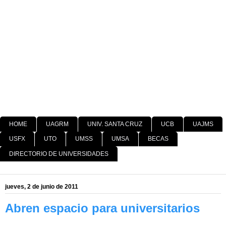
HOME
UAGRM
UNIV. SANTA CRUZ
UCB
UAJMS
USFX
UTO
UMSS
UMSA
BECAS
DIRECTORIO DE UNIVERSIDADES
jueves, 2 de junio de 2011
Abren espacio para universitarios