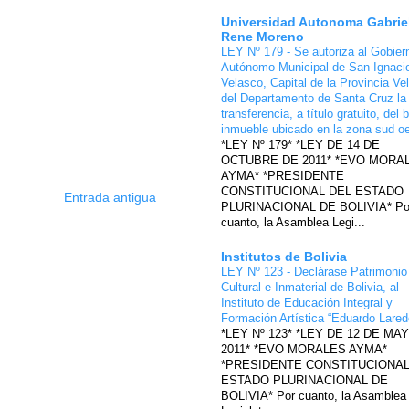
Universidad Autonoma Gabrie
Rene Moreno
LEY Nº 179 - Se autoriza al Gobier
Autónomo Municipal de San Ignaci
Velasco, Capital de la Provincia Ve
del Departamento de Santa Cruz la
transferencia, a título gratuito, del 
inmueble ubicado en la zona sud o
*LEY Nº 179* *LEY DE 14 DE
OCTUBRE DE 2011* *EVO MORA
AYMA* *PRESIDENTE
CONSTITUCIONAL DEL ESTADO
Entrada antigua
PLURINACIONAL DE BOLIVIA* Po
cuanto, la Asamblea Legi...
Institutos de Bolivia
LEY Nº 123 - Declárase Patrimonio
Cultural e Inmaterial de Bolivia, al
Instituto de Educación Integral y
Formación Artística “Eduardo Lare
*LEY Nº 123* *LEY DE 12 DE MA
2011* *EVO MORALES AYMA*
*PRESIDENTE CONSTITUCIONAL
ESTADO PLURINACIONAL DE
BOLIVIA* Por cuanto, la Asamblea