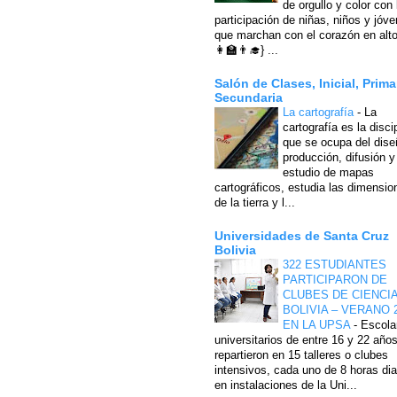
de orgullo y color con 
participación de niñas, niños y jóv
que marchan con el corazón en alto
👩‍🏫👨‍🎓} ...
Salón de Clases, Inicial, Prima
Secundaria
La cartografía
-
La
cartografía es la disci
que se ocupa del dise
producción, difusión y
estudio de mapas
cartográficos, estudia las dimensio
de la tierra y l...
Universidades de Santa Cruz
Bolivia
322 ESTUDIANTES
PARTICIPARON DE
CLUBES DE CIENCI
BOLIVIA – VERANO 
EN LA UPSA
-
Escola
universitarios de entre 16 y 22 año
repartieron en 15 talleres o clubes
intensivos, cada uno de 8 horas dia
en instalaciones de la Uni...