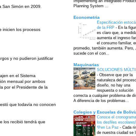
Implementing an Integrated Produc
Planning System ...
a la San Simón en 2009.
Econometria
Especificación estocá
de la FRP
-
En la figu
 inicien los procesos
es claro que, a medid
aumenta el ingreso fam
el consumo familiar, e
promedio, también aumenta. Pero,
sucede con el con...
os y no pudieron justificar
Maquinarias
SOLUCIONES MÚLTI
-
Observe que por la
bajen en el Sistema
naturaleza del proces
ación mensual por ambos
diseño, no hay una
da por el Presidente de la
respuesta o solución
correcta a cualquier problema de di
A diferencia de los problemas...
estó que todavía no conocen
Colegios y Escuelas de Bolivi
Conoce el cronograma
 los recibió tendrá que
los desfiles escolares
💚en La Paz
-
Cada ri
de nuestra ciudad se l