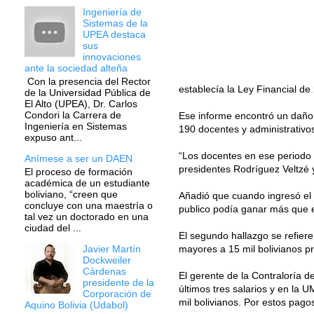
Ingeniería de
Sistemas de la
UPEA destaca
sus
innovaciones
ante la sociedad alteña
Con la presencia del Rector
establecía la Ley Financial de
de la Universidad Pública de
El Alto (UPEA), Dr. Carlos
Condori la Carrera de
Ese informe encontró un daño 
Ingeniería en Sistemas
190 docentes y administrativos
expuso ant...
“Los docentes en ese periodo 
Anímese a ser un DAEN
presidentes Rodríguez Veltzé y
El proceso de formación
académica de un estudiante
boliviano, “creen que
Añadió que cuando ingresó el 
concluye con una maestría o
publico podía ganar más que 
tal vez un doctorado en una
ciudad del ...
El segundo hallazgo se refiere
mayores a 15 mil bolivianos pr
Javier Martín
Dockweiler
Cárdenas
El gerente de la Contraloría d
presidente de la
últimos tres salarios y en la
Corporación de
mil bolivianos. Por estos pag
Aquino Bolivia (Udabol)