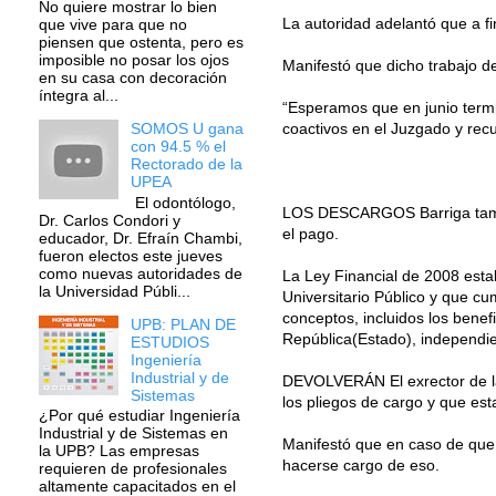
No quiere mostrar lo bien
La autoridad adelantó que a fin
que vive para que no
piensen que ostenta, pero es
imposible no posar los ojos
Manifestó que dicho trabajo d
en su casa con decoración
íntegra al...
“Esperamos que en junio termi
SOMOS U gana
coactivos en el Juzgado y recu
con 94.5 % el
Rectorado de la
UPEA
El odontólogo,
LOS DESCARGOS Barriga tambié
Dr. Carlos Condori y
el pago.
educador, Dr. Efraín Chambi,
fueron electos este jueves
como nuevas autoridades de
La Ley Financial de 2008 estab
la Universidad Públi...
Universitario Público y que c
conceptos, incluidos los benefi
UPB: PLAN DE
República(Estado), independie
ESTUDIOS
Ingeniería
Industrial y de
DEVOLVERÁN El exrector de la
Sistemas
los pliegos de cargo y que est
¿Por qué estudiar Ingeniería
Industrial y de Sistemas en
Manifestó que en caso de que 
la UPB? Las empresas
hacerse cargo de eso.
requieren de profesionales
altamente capacitados en el