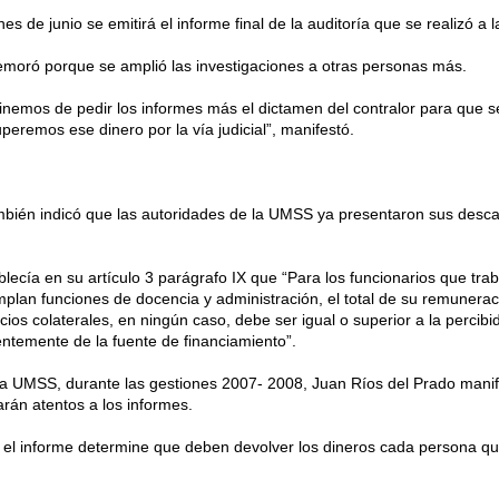
es de junio se emitirá el informe final de la auditoría que se realizó 
emoró porque se amplió las investigaciones a otras personas más.
nemos de pedir los informes más el dictamen del contralor para que se
peremos ese dinero por la vía judicial”, manifestó.
n indicó que las autoridades de la UMSS ya presentaron sus descarg
lecía en su artículo 3 parágrafo IX que “Para los funcionarios que tra
umplan funciones de docencia y administración, el total de su remuner
cios colaterales, en ningún caso, debe ser igual o superior a la percibi
ntemente de la fuente de financiamiento”.
 UMSS, durante las gestiones 2007- 2008, Juan Ríos del Prado manif
arán atentos a los informes.
el informe determine que deben devolver los dineros cada persona que