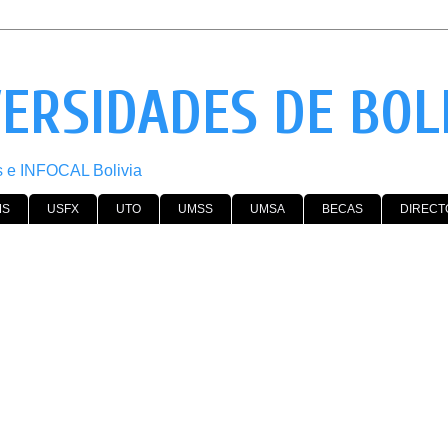
VERSIDADES DE BOL
os e INFOCAL Bolivia
MS
USFX
UTO
UMSS
UMSA
BECAS
DIRECT