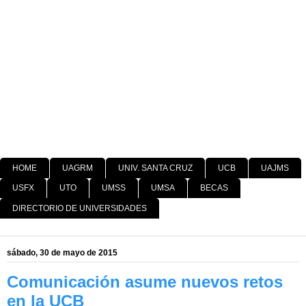
HOME
UAGRM
UNIV. SANTA CRUZ
UCB
UAJMS
USFX
UTO
UMSS
UMSA
BECAS
DIRECTORIO DE UNIVERSIDADES
sábado, 30 de mayo de 2015
Comunicación asume nuevos retos
en la UCB