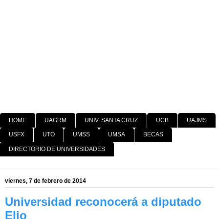
HOME
UAGRM
UNIV. SANTA CRUZ
UCB
UAJMS
USFX
UTO
UMSS
UMSA
BECAS
DIRECTORIO DE UNIVERSIDADES
viernes, 7 de febrero de 2014
Universidad reconocerá a diputado
Elio