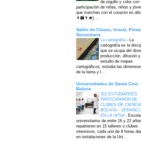
de orgullo y color con 
participación de niñas, niños y jóv
que marchan con el corazón en alto
👩‍🏫👨‍🎓} ...
Salón de Clases, Inicial, Prima
Secundaria
La cartografía
-
La
cartografía es la disci
que se ocupa del dise
producción, difusión y
estudio de mapas
cartográficos, estudia las dimensio
de la tierra y l...
Universidades de Santa Cruz
Bolivia
322 ESTUDIANTES
PARTICIPARON DE
CLUBES DE CIENCI
BOLIVIA – VERANO 
EN LA UPSA
-
Escola
universitarios de entre 16 y 22 año
repartieron en 15 talleres o clubes
intensivos, cada uno de 8 horas dia
en instalaciones de la Uni...