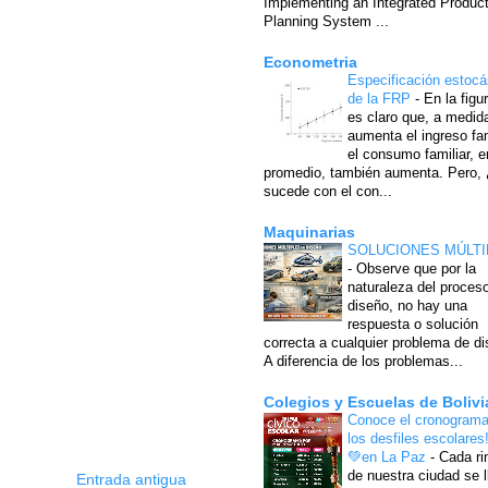
Implementing an Integrated Produc
Planning System ...
Econometria
Especificación estocá
de la FRP
-
En la figu
es claro que, a medid
aumenta el ingreso fam
el consumo familiar, e
promedio, también aumenta. Pero,
sucede con el con...
Maquinarias
SOLUCIONES MÚLTI
-
Observe que por la
naturaleza del proces
diseño, no hay una
respuesta o solución
correcta a cualquier problema de di
A diferencia de los problemas...
Colegios y Escuelas de Bolivi
Conoce el cronograma
los desfiles escolares
💚en La Paz
-
Cada ri
de nuestra ciudad se l
Entrada antigua