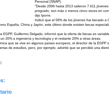
Personal (SNAP).
"Desde 2006 hasta 2013 salieron 7.611 jóvenes 
pregrado, son más o menos cinco veces en com
dijo Iporre.
Indicó que el 58% de los jóvenes fue becado a 
 como España, China y Japón, este último donde existen becas especia
la EGPP, Guillermo Delgado, informó que la oferta de becas es variab
 un 20% a ingeniería y tecnología y el restante 20% a otras áreas.
nómica que se vive en algunos países europeos, el director de la EGPP 
ertas de estudios, pero, por ejemplo, advirtió que se percibió una dis
3
s:
tario