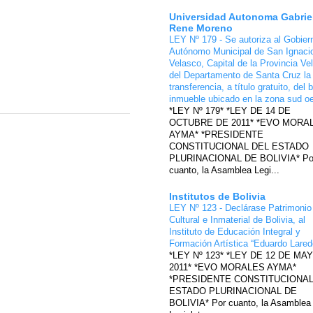
Universidad Autonoma Gabrie
Rene Moreno
LEY Nº 179 - Se autoriza al Gobier
Autónomo Municipal de San Ignaci
Velasco, Capital de la Provincia Ve
del Departamento de Santa Cruz la
transferencia, a título gratuito, del 
inmueble ubicado en la zona sud o
*LEY Nº 179* *LEY DE 14 DE
OCTUBRE DE 2011* *EVO MORA
AYMA* *PRESIDENTE
CONSTITUCIONAL DEL ESTADO
PLURINACIONAL DE BOLIVIA* Po
cuanto, la Asamblea Legi...
Institutos de Bolivia
LEY Nº 123 - Declárase Patrimonio
Cultural e Inmaterial de Bolivia, al
Instituto de Educación Integral y
Formación Artística “Eduardo Lare
*LEY Nº 123* *LEY DE 12 DE MA
2011* *EVO MORALES AYMA*
*PRESIDENTE CONSTITUCIONAL
ESTADO PLURINACIONAL DE
BOLIVIA* Por cuanto, la Asamblea