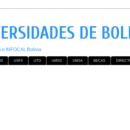
VERSIDADES DE BOL
os e INFOCAL Bolivia
MS
USFX
UTO
UMSS
UMSA
BECAS
DIRECT