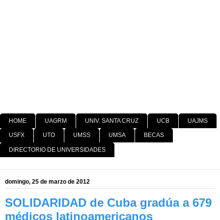
HOME
UAGRM
UNIV. SANTA CRUZ
UCB
UAJMS
USFX
UTO
UMSS
UMSA
BECAS
DIRECTORIO DE UNIVERSIDADES
domingo, 25 de marzo de 2012
SOLIDARIDAD de Cuba gradúa a 679
médicos latinoamericanos