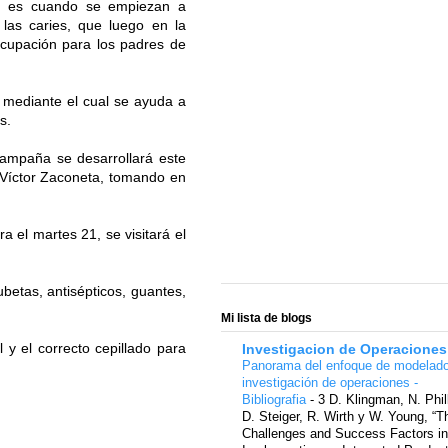
ar es cuando se empiezan a
 las caries, que luego en la
cupación para los padres de
o mediante el cual se ayuda a
s.
campaña se desarrollará este
é Víctor Zaconeta, tomando en
a el martes 21, se visitará el
betas, antisépticos, guantes,
Mi lista de blogs
 y el correcto cepillado para
Investigacion de Operaciones
Panorama del enfoque de modelad
investigación de operaciones -
Bibliografia
-
3 D. Klingman, N. Phil
D. Steiger, R. Wirth y W. Young, “T
Challenges and Success Factors in