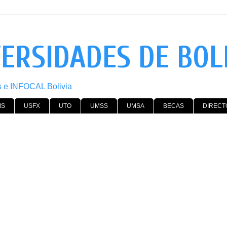
VERSIDADES DE BOL
os e INFOCAL Bolivia
MS
USFX
UTO
UMSS
UMSA
BECAS
DIRECT