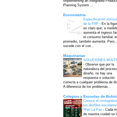
Implementing an Integrated Produc
Planning System ...
Econometria
Especificación estocá
de la FRP
-
En la figu
es claro que, a medid
aumenta el ingreso fam
el consumo familiar, e
promedio, también aumenta. Pero,
sucede con el con...
Maquinarias
SOLUCIONES MÚLTI
-
Observe que por la
naturaleza del proces
diseño, no hay una
respuesta o solución
correcta a cualquier problema de di
A diferencia de los problemas...
Colegios y Escuelas de Bolivi
Conoce el cronograma
los desfiles escolares
💚en La Paz
-
Cada ri
de nuestra ciudad se l