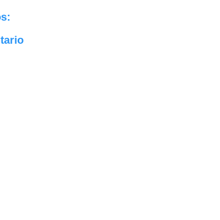
s:
tario