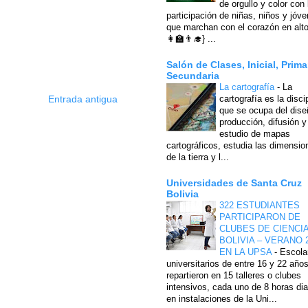
de orgullo y color con 
participación de niñas, niños y jóv
que marchan con el corazón en alto
👩‍🏫👨‍🎓} ...
Salón de Clases, Inicial, Prima
Secundaria
La cartografía
-
La
Entrada antigua
cartografía es la disci
que se ocupa del dise
producción, difusión y
estudio de mapas
cartográficos, estudia las dimensio
de la tierra y l...
Universidades de Santa Cruz
Bolivia
322 ESTUDIANTES
PARTICIPARON DE
CLUBES DE CIENCI
BOLIVIA – VERANO 
EN LA UPSA
-
Escola
universitarios de entre 16 y 22 año
repartieron en 15 talleres o clubes
intensivos, cada uno de 8 horas dia
en instalaciones de la Uni...