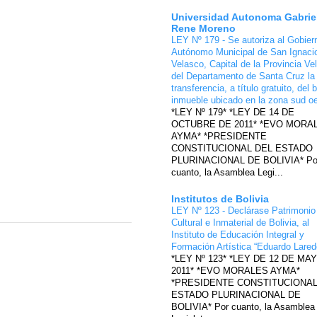
Universidad Autonoma Gabrie
Rene Moreno
LEY Nº 179 - Se autoriza al Gobier
Autónomo Municipal de San Ignaci
Velasco, Capital de la Provincia Ve
del Departamento de Santa Cruz la
transferencia, a título gratuito, del 
inmueble ubicado en la zona sud o
*LEY Nº 179* *LEY DE 14 DE
OCTUBRE DE 2011* *EVO MORA
AYMA* *PRESIDENTE
CONSTITUCIONAL DEL ESTADO
PLURINACIONAL DE BOLIVIA* Po
cuanto, la Asamblea Legi...
Institutos de Bolivia
LEY Nº 123 - Declárase Patrimonio
Cultural e Inmaterial de Bolivia, al
Instituto de Educación Integral y
Formación Artística “Eduardo Lare
*LEY Nº 123* *LEY DE 12 DE MA
2011* *EVO MORALES AYMA*
*PRESIDENTE CONSTITUCIONAL
ESTADO PLURINACIONAL DE
BOLIVIA* Por cuanto, la Asamblea