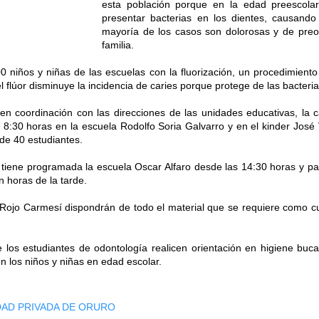
esta población porque en la edad preescol
presentar bacterias en los dientes, causando
mayoría de los casos son dolorosas y de preo
familia.
500 niños y niñas de las escuelas con la fluorización, un procedimient
el flúor disminuye la incidencia de caries porque protege de las bacteria
n coordinación con las direcciones de las unidades educativas, la 
s 8:30 horas en la escuela Rodolfo Soria Galvarro y en el kinder Jos
de 40 estudiantes.
 tiene programada la escuela Oscar Alfaro desde las 14:30 horas y par
n horas de la tarde.
Rojo Carmesí dispondrán de todo el material que se requiere como cu
 los estudiantes de odontología realicen orientación en higiene bucal
n los niños y niñas en edad escolar.
DAD PRIVADA DE ORURO