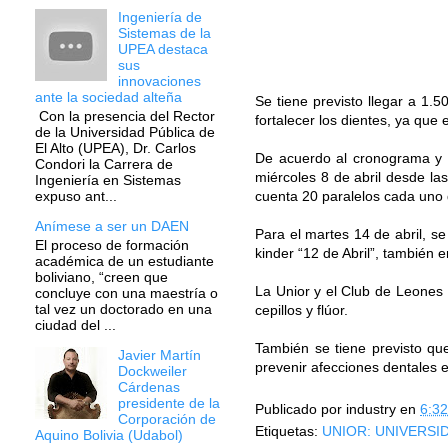
Ingeniería de
Sistemas de la
UPEA destaca
sus
innovaciones
ante la sociedad alteña
Se tiene previsto llegar a 1.
Con la presencia del Rector
fortalecer los dientes, ya que 
de la Universidad Pública de
El Alto (UPEA), Dr. Carlos
De acuerdo al cronograma y e
Condori la Carrera de
miércoles 8 de abril desde la
Ingeniería en Sistemas
cuenta 20 paralelos cada uno 
expuso ant...
Anímese a ser un DAEN
Para el martes 14 de abril, se
El proceso de formación
kinder “12 de Abril”, también e
académica de un estudiante
boliviano, “creen que
La Unior y el Club de Leones 
concluye con una maestría o
tal vez un doctorado en una
cepillos y flúor.
ciudad del ...
También se tiene previsto que
Javier Martín
prevenir afecciones dentales e
Dockweiler
Cárdenas
presidente de la
Publicado por
industry
en
6:32
Corporación de
Etiquetas:
UNIOR: UNIVERSI
Aquino Bolivia (Udabol)