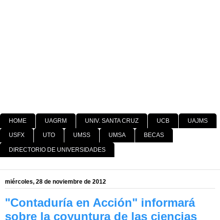
HOME
UAGRM
UNIV. SANTA CRUZ
UCB
UAJMS
USFX
UTO
UMSS
UMSA
BECAS
DIRECTORIO DE UNIVERSIDADES
miércoles, 28 de noviembre de 2012
"Contaduría en Acción" informará
sobre la coyuntura de las ciencias