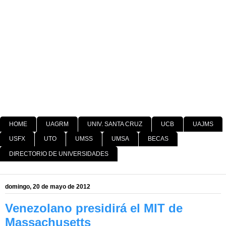
HOME
UAGRM
UNIV. SANTA CRUZ
UCB
UAJMS
USFX
UTO
UMSS
UMSA
BECAS
DIRECTORIO DE UNIVERSIDADES
domingo, 20 de mayo de 2012
Venezolano presidirá el MIT de
Massachusetts