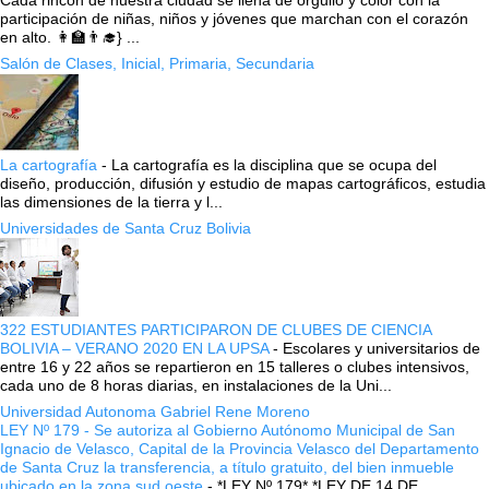
participación de niñas, niños y jóvenes que marchan con el corazón
en alto. 👩‍🏫👨‍🎓} ...
Salón de Clases, Inicial, Primaria, Secundaria
La cartografía
-
La cartografía es la disciplina que se ocupa del
diseño, producción, difusión y estudio de mapas cartográficos, estudia
las dimensiones de la tierra y l...
Universidades de Santa Cruz Bolivia
322 ESTUDIANTES PARTICIPARON DE CLUBES DE CIENCIA
BOLIVIA – VERANO 2020 EN LA UPSA
-
Escolares y universitarios de
entre 16 y 22 años se repartieron en 15 talleres o clubes intensivos,
cada uno de 8 horas diarias, en instalaciones de la Uni...
Universidad Autonoma Gabriel Rene Moreno
LEY Nº 179 - Se autoriza al Gobierno Autónomo Municipal de San
Ignacio de Velasco, Capital de la Provincia Velasco del Departamento
de Santa Cruz la transferencia, a título gratuito, del bien inmueble
ubicado en la zona sud oeste
-
*LEY Nº 179* *LEY DE 14 DE