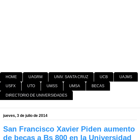
HOME
UAGRM
UNIV. SANTA CRUZ
UCB
UAJMS
USFX
UTO
UMSS
UMSA
BECAS
DIRECTORIO DE UNIVERSIDADES
jueves, 3 de julio de 2014
San Francisco Xavier Piden aumento
de becas a Bs 800 en la Universidad