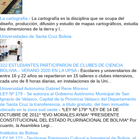
La cartografía
-
La cartografía es la disciplina que se ocupa del
diseño, producción, difusión y estudio de mapas cartográficos, estudia
las dimensiones de la tierra y l...
Universidades de Santa Cruz Bolivia
322 ESTUDIANTES PARTICIPARON DE CLUBES DE CIENCIA
BOLIVIA – VERANO 2020 EN LA UPSA
-
Escolares y universitarios de
entre 16 y 22 años se repartieron en 15 talleres o clubes intensivos,
cada uno de 8 horas diarias, en instalaciones de la Uni...
Universidad Autonoma Gabriel Rene Moreno
LEY Nº 179 - Se autoriza al Gobierno Autónomo Municipal de San
Ignacio de Velasco, Capital de la Provincia Velasco del Departamento
de Santa Cruz la transferencia, a título gratuito, del bien inmueble
ubicado en la zona sud oeste
-
*LEY Nº 179* *LEY DE 14 DE
OCTUBRE DE 2011* *EVO MORALES AYMA* *PRESIDENTE
CONSTITUCIONAL DEL ESTADO PLURINACIONAL DE BOLIVIA* Por
cuanto, la Asamblea Legi...
Institutos de Bolivia
LEY Nº 123 - Declárase Patrimonio Cultural e Inmaterial de Bolivia, al