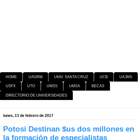
HOME
UAGRM
UNIV. SANTA CRUZ
UCB
UAJMS
USFX
UTO
UMSS
UMSA
BECAS
DIRECTORIO DE UNIVERSIDADES
lunes, 13 de febrero de 2017
Potosi Destinan $us dos millones en
la formación de especialistas