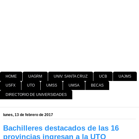
HOME
UAGRM
UNIV. SANTA CRUZ
UCB
UAJMS
USFX
UTO
UMSS
UMSA
BECAS
DIRECTORIO DE UNIVERSIDADES
lunes, 13 de febrero de 2017
Bachilleres destacados de las 16
provincias ingresan a la UTO