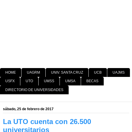
HOME
UAGRM
UNIV. SANTA CRUZ
UCB
UAJMS
USFX
UTO
UMSS
UMSA
BECAS
DIRECTORIO DE UNIVERSIDADES
sábado, 25 de febrero de 2017
La UTO cuenta con 26.500
universitarios