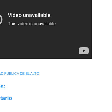
D PUBLICA DE EL ALTO
s:
tario