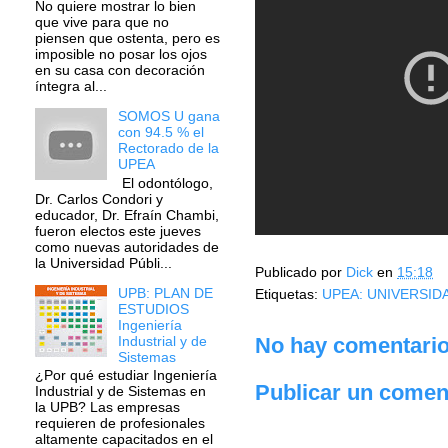
No quiere mostrar lo bien
que vive para que no
piensen que ostenta, pero es
imposible no posar los ojos
en su casa con decoración
íntegra al...
SOMOS U gana
con 94.5 % el
Rectorado de la
UPEA
El odontólogo,
Dr. Carlos Condori y
educador, Dr. Efraín Chambi,
fueron electos este jueves
como nuevas autoridades de
la Universidad Públi...
Publicado por
Dick
en
15:18
UPB: PLAN DE
Etiquetas:
UPEA: UNIVERSIDA
ESTUDIOS
Ingeniería
Industrial y de
No hay comentario
Sistemas
¿Por qué estudiar Ingeniería
Publicar un comen
Industrial y de Sistemas en
la UPB? Las empresas
requieren de profesionales
altamente capacitados en el