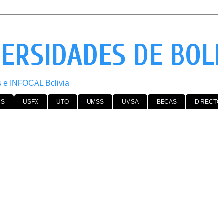
VERSIDADES DE BOL
os e INFOCAL Bolivia
MS
USFX
UTO
UMSS
UMSA
BECAS
DIRECT