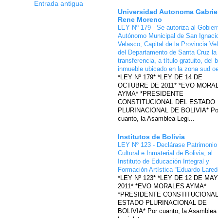
Entrada antigua
Universidad Autonoma Gabrie
Rene Moreno
LEY Nº 179 - Se autoriza al Gobier
Autónomo Municipal de San Ignaci
Velasco, Capital de la Provincia Ve
del Departamento de Santa Cruz la
transferencia, a título gratuito, del 
inmueble ubicado en la zona sud o
*LEY Nº 179* *LEY DE 14 DE
OCTUBRE DE 2011* *EVO MORA
AYMA* *PRESIDENTE
CONSTITUCIONAL DEL ESTADO
PLURINACIONAL DE BOLIVIA* Po
cuanto, la Asamblea Legi...
Institutos de Bolivia
LEY Nº 123 - Declárase Patrimonio
Cultural e Inmaterial de Bolivia, al
Instituto de Educación Integral y
Formación Artística “Eduardo Lare
*LEY Nº 123* *LEY DE 12 DE MA
2011* *EVO MORALES AYMA*
*PRESIDENTE CONSTITUCIONAL
ESTADO PLURINACIONAL DE
BOLIVIA* Por cuanto, la Asamblea