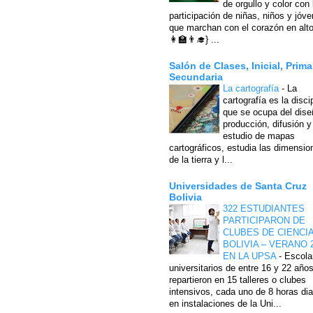
de orgullo y color con 
participación de niñas, niños y jóv
que marchan con el corazón en alto
👩‍🏫👨‍🎓} ...
Salón de Clases, Inicial, Prima
Secundaria
La cartografía
-
La
cartografía es la disci
que se ocupa del dise
producción, difusión y
estudio de mapas
cartográficos, estudia las dimensio
de la tierra y l...
Universidades de Santa Cruz
Bolivia
322 ESTUDIANTES
PARTICIPARON DE
CLUBES DE CIENCI
BOLIVIA – VERANO 
EN LA UPSA
-
Escola
universitarios de entre 16 y 22 año
repartieron en 15 talleres o clubes
intensivos, cada uno de 8 horas dia
en instalaciones de la Uni...