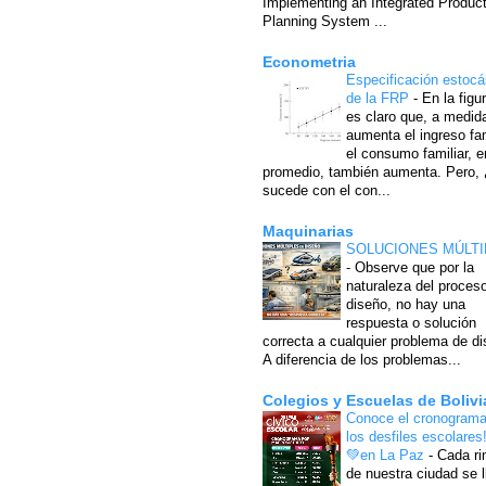
Implementing an Integrated Produc
Planning System ...
Econometria
Especificación estocá
de la FRP
-
En la figu
es claro que, a medid
aumenta el ingreso fam
el consumo familiar, e
promedio, también aumenta. Pero,
sucede con el con...
Maquinarias
SOLUCIONES MÚLTI
-
Observe que por la
naturaleza del proces
diseño, no hay una
respuesta o solución
correcta a cualquier problema de di
A diferencia de los problemas...
Colegios y Escuelas de Bolivi
Conoce el cronograma
los desfiles escolares
💚en La Paz
-
Cada ri
de nuestra ciudad se l