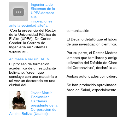
Ingeniería de
Sistemas de la
UPEA destaca
sus
innovaciones
ante la sociedad alteña
Con la presencia del Rector
comunicación.
de la Universidad Pública de
El Alto (UPEA), Dr. Carlos
El Decano detalló que el labora
Condori la Carrera de
de una investigación científic
Ingeniería en Sistemas
expuso ant...
Por su parte, el Rector Medra
lamentó que familiares y amigo
Anímese a ser un DAEN
utilización del Dióxido de Cl
El proceso de formación
del Coronavirus”, declaró la a
académica de un estudiante
boliviano, “creen que
Ambas autoridades coincidiero
concluye con una maestría o
tal vez un doctorado en una
Se han producido aproximadame
ciudad del ...
Área de Salud, especialmente 
Javier Martín
Dockweiler
Cárdenas
presidente de la
Corporación de
Aquino Bolivia (Udabol)