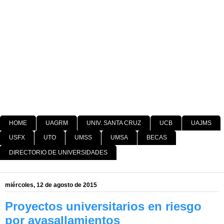
HOME
UAGRM
UNIV. SANTA CRUZ
UCB
UAJMS
USFX
UTO
UMSS
UMSA
BECAS
DIRECTORIO DE UNIVERSIDADES
miércoles, 12 de agosto de 2015
Proyectos universitarios en riesgo
por avasallamientos