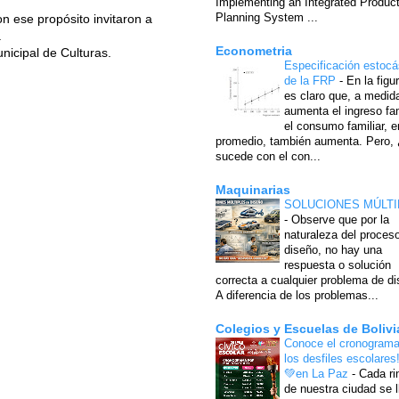
Implementing an Integrated Produc
Planning System ...
n ese propósito invitaron a
.
Econometria
nicipal de Culturas.
Especificación estocá
de la FRP
-
En la figu
es claro que, a medid
aumenta el ingreso fam
el consumo familiar, e
promedio, también aumenta. Pero,
sucede con el con...
Maquinarias
SOLUCIONES MÚLTI
-
Observe que por la
naturaleza del proces
diseño, no hay una
respuesta o solución
correcta a cualquier problema de di
A diferencia de los problemas...
Colegios y Escuelas de Bolivi
Conoce el cronograma
los desfiles escolares
💚en La Paz
-
Cada ri
de nuestra ciudad se l