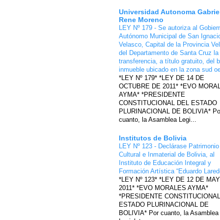
Universidad Autonoma Gabrie
Rene Moreno
LEY Nº 179 - Se autoriza al Gobier
Autónomo Municipal de San Ignaci
Velasco, Capital de la Provincia Ve
del Departamento de Santa Cruz la
transferencia, a título gratuito, del 
inmueble ubicado en la zona sud o
*LEY Nº 179* *LEY DE 14 DE
OCTUBRE DE 2011* *EVO MORA
AYMA* *PRESIDENTE
CONSTITUCIONAL DEL ESTADO
PLURINACIONAL DE BOLIVIA* Po
cuanto, la Asamblea Legi...
Institutos de Bolivia
LEY Nº 123 - Declárase Patrimonio
Cultural e Inmaterial de Bolivia, al
Instituto de Educación Integral y
Formación Artística “Eduardo Lare
*LEY Nº 123* *LEY DE 12 DE MA
2011* *EVO MORALES AYMA*
*PRESIDENTE CONSTITUCIONAL
ESTADO PLURINACIONAL DE
BOLIVIA* Por cuanto, la Asamblea