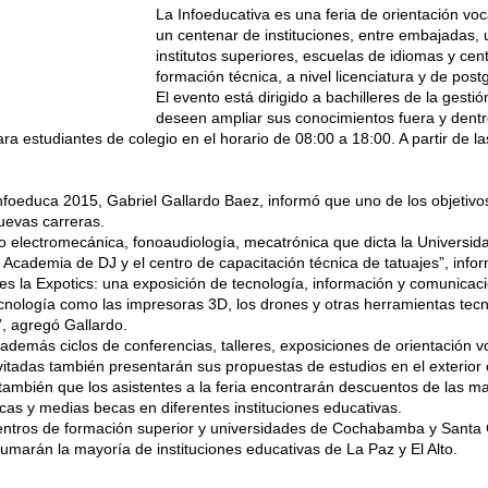
La Infoeducativa es una feria de orientación vo
un centenar de instituciones, entre embajadas,
institutos superiores, escuelas de idiomas y cen
formación técnica, a nivel licenciatura y de post
El evento está dirigido a bachilleres de la gesti
deseen ampliar sus conocimientos fuera y dentro 
para estudiantes de colegio en el horario de 08:00 a 18:00. A partir de l
Infoeduca 2015, Gabriel Gallardo Baez, informó que uno de los objetivos
uevas carreras.
 electromecánica, fonoaudiología, mecatrónica que dicta la Universi
Academia de DJ y el centro de capacitación técnica de tatuajes”, infor
s la Expotics: una exposición de tecnología, información y comunicació
cnología como las impresoras 3D, los drones y otras herramientas tecn
”, agregó Gallardo.
 además ciclos de conferencias, talleres, exposiciones de orientación v
itadas también presentarán sus propuestas de estudios en el exterior 
 también que los asistentes a la feria encontrarán descuentos de las 
ecas y medias becas en diferentes instituciones educativas.
 centros de formación superior y universidades de Cochabamba y Santa
umarán la mayoría de instituciones educativas de La Paz y El Alto.