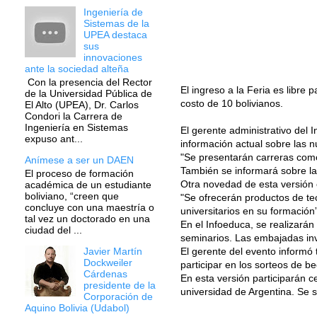
Ingeniería de
Sistemas de la
UPEA destaca
sus
innovaciones
ante la sociedad alteña
Con la presencia del Rector
El ingreso a la Feria es libre 
de la Universidad Pública de
costo de 10 bolivianos.
El Alto (UPEA), Dr. Carlos
Condori la Carrera de
Ingeniería en Sistemas
El gerente administrativo del 
expuso ant...
información actual sobre las n
"Se presentarán carreras como
Anímese a ser un DAEN
También se informará sobre la 
El proceso de formación
Otra novedad de esta versión e
académica de un estudiante
boliviano, “creen que
"Se ofrecerán productos de te
concluye con una maestría o
universitarios en su formación
tal vez un doctorado en una
En el Infoeduca, se realizarán
ciudad del ...
seminarios. Las embajadas inv
El gerente del evento informó
Javier Martín
Dockweiler
participar en los sorteos de b
Cárdenas
En esta versión participarán
presidente de la
universidad de Argentina. Se s
Corporación de
Aquino Bolivia (Udabol)