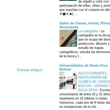
de orgullo y color con 
participación de niñas, niños y jóv
que marchan con el corazón en alto
👩‍🏫👨‍🎓} ...
Salón de Clases, Inicial, Prima
Secundaria
La cartografía
-
La
cartografía es la disci
que se ocupa del dise
producción, difusión y
estudio de mapas
cartográficos, estudia las dimensio
de la tierra y l...
Universidades de Santa Cruz
Bolivia
Entrada antigua
322 ESTUDIANTES
PARTICIPARON DE
CLUBES DE CIENCI
BOLIVIA – VERANO 
EN LA UPSA
-
Escola
universitarios de entre 16 y 22 año
repartieron en 15 talleres o clubes
intensivos, cada uno de 8 horas dia
en instalaciones de la Uni...