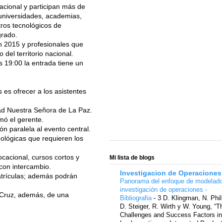
cacional y participan más de
 universidades, academias,
tros tecnológicos de
grado.
ón 2015 y profesionales que
del territorio nacional.
as 19:00 la entrada tiene un
 es ofrecer a los asistentes
dad Nuestra Señora de La Paz.
mó el gerente.
n paralela al evento central.
ológicas que requieren los
ocacional, cursos cortos y
Mi lista de blogs
con intercambio.
Investigacion de Operaciones
matrículas; además podrán
Panorama del enfoque de modelad
investigación de operaciones -
 Cruz, además, de una
Bibliografia
-
3 D. Klingman, N. Phil
D. Steiger, R. Wirth y W. Young, “T
Challenges and Success Factors in