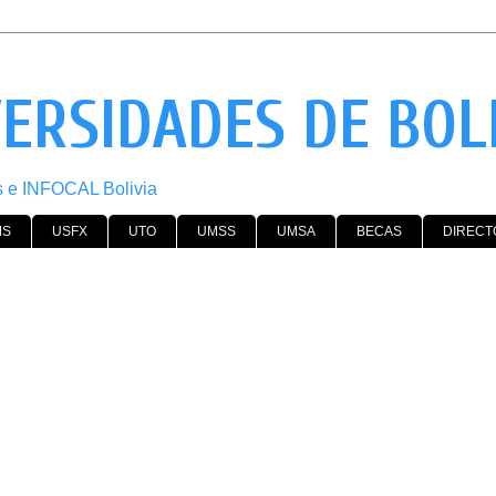
VERSIDADES DE BOL
os e INFOCAL Bolivia
MS
USFX
UTO
UMSS
UMSA
BECAS
DIRECT