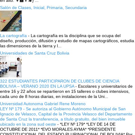
en alto. 👩‍🏫👨‍🎓} ...
Salón de Clases, Inicial, Primaria, Secundaria
La cartografía
-
La cartografía es la disciplina que se ocupa del
diseño, producción, difusión y estudio de mapas cartográficos, estudia
las dimensiones de la tierra y l...
Universidades de Santa Cruz Bolivia
322 ESTUDIANTES PARTICIPARON DE CLUBES DE CIENCIA
BOLIVIA – VERANO 2020 EN LA UPSA
-
Escolares y universitarios de
entre 16 y 22 años se repartieron en 15 talleres o clubes intensivos,
cada uno de 8 horas diarias, en instalaciones de la Uni...
Universidad Autonoma Gabriel Rene Moreno
LEY Nº 179 - Se autoriza al Gobierno Autónomo Municipal de San
Ignacio de Velasco, Capital de la Provincia Velasco del Departamento
de Santa Cruz la transferencia, a título gratuito, del bien inmueble
ubicado en la zona sud oeste
-
*LEY Nº 179* *LEY DE 14 DE
OCTUBRE DE 2011* *EVO MORALES AYMA* *PRESIDENTE
CONSTITUCIONAL DEL ESTADO PLURINACIONAL DE BOLIVIA* Por