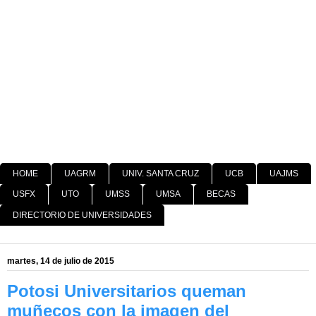
HOME
UAGRM
UNIV. SANTA CRUZ
UCB
UAJMS
USFX
UTO
UMSS
UMSA
BECAS
DIRECTORIO DE UNIVERSIDADES
martes, 14 de julio de 2015
Potosi Universitarios queman
muñecos con la imagen del