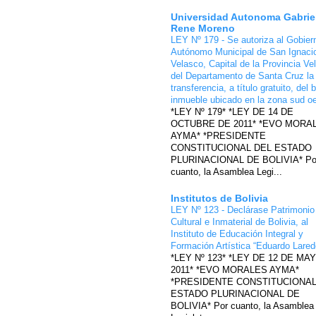
Universidad Autonoma Gabrie
Rene Moreno
LEY Nº 179 - Se autoriza al Gobier
Autónomo Municipal de San Ignaci
Velasco, Capital de la Provincia Ve
del Departamento de Santa Cruz la
transferencia, a título gratuito, del 
inmueble ubicado en la zona sud o
*LEY Nº 179* *LEY DE 14 DE
OCTUBRE DE 2011* *EVO MORA
AYMA* *PRESIDENTE
CONSTITUCIONAL DEL ESTADO
PLURINACIONAL DE BOLIVIA* Po
cuanto, la Asamblea Legi...
Institutos de Bolivia
LEY Nº 123 - Declárase Patrimonio
Cultural e Inmaterial de Bolivia, al
Instituto de Educación Integral y
Formación Artística “Eduardo Lare
*LEY Nº 123* *LEY DE 12 DE MA
2011* *EVO MORALES AYMA*
*PRESIDENTE CONSTITUCIONAL
ESTADO PLURINACIONAL DE
BOLIVIA* Por cuanto, la Asamblea