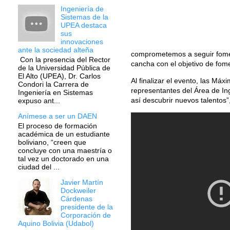
Ingeniería de
Sistemas de la
UPEA destaca
sus
innovaciones
ante la sociedad alteña
comprometemos a seguir foment
Con la presencia del Rector
cancha con el objetivo de fome
de la Universidad Pública de
El Alto (UPEA), Dr. Carlos
Al finalizar el evento, las Máx
Condori la Carrera de
representantes del Área de Ing
Ingeniería en Sistemas
así descubrir nuevos talentos”
expuso ant...
Anímese a ser un DAEN
El proceso de formación
académica de un estudiante
boliviano, “creen que
concluye con una maestría o
tal vez un doctorado en una
ciudad del ...
Javier Martín
Dockweiler
Cárdenas
presidente de la
Corporación de
Aquino Bolivia (Udabol)