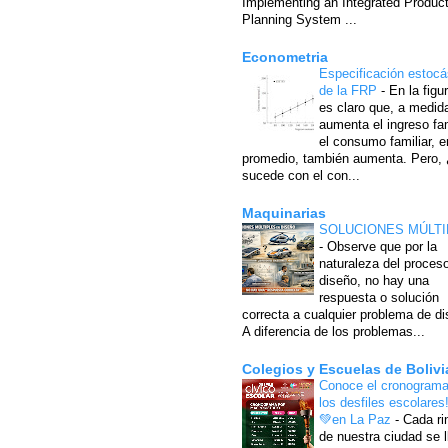
Implementing an Integrated Produc
Planning System ...
Econometria
Especificación estocá
de la FRP
-
En la figu
es claro que, a medid
aumenta el ingreso fam
el consumo familiar, e
promedio, también aumenta. Pero,
sucede con el con...
Maquinarias
SOLUCIONES MÚLTI
-
Observe que por la
naturaleza del proces
diseño, no hay una
respuesta o solución
correcta a cualquier problema de di
A diferencia de los problemas...
Colegios y Escuelas de Bolivi
Conoce el cronograma
los desfiles escolares
💚en La Paz
-
Cada ri
de nuestra ciudad se l