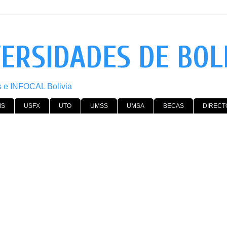
VERSIDADES DE BOL
os e INFOCAL Bolivia
MS
USFX
UTO
UMSS
UMSA
BECAS
DIRECT