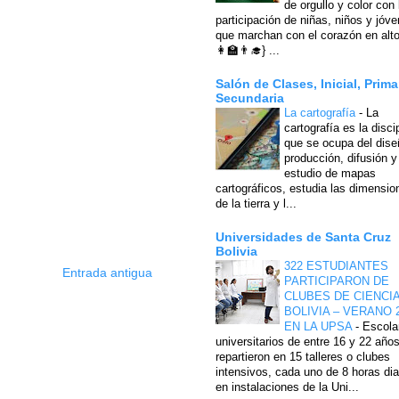
de orgullo y color con 
participación de niñas, niños y jóv
que marchan con el corazón en alto
👩‍🏫👨‍🎓} ...
Salón de Clases, Inicial, Prima
Secundaria
La cartografía
-
La
cartografía es la disci
que se ocupa del dise
producción, difusión y
estudio de mapas
cartográficos, estudia las dimensio
de la tierra y l...
Universidades de Santa Cruz
Bolivia
322 ESTUDIANTES
Entrada antigua
PARTICIPARON DE
CLUBES DE CIENCI
BOLIVIA – VERANO 
EN LA UPSA
-
Escola
universitarios de entre 16 y 22 año
repartieron en 15 talleres o clubes
intensivos, cada uno de 8 horas dia
en instalaciones de la Uni...