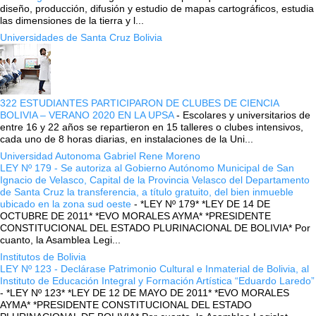
diseño, producción, difusión y estudio de mapas cartográficos, estudia
las dimensiones de la tierra y l...
Universidades de Santa Cruz Bolivia
322 ESTUDIANTES PARTICIPARON DE CLUBES DE CIENCIA
BOLIVIA – VERANO 2020 EN LA UPSA
-
Escolares y universitarios de
entre 16 y 22 años se repartieron en 15 talleres o clubes intensivos,
cada uno de 8 horas diarias, en instalaciones de la Uni...
Universidad Autonoma Gabriel Rene Moreno
LEY Nº 179 - Se autoriza al Gobierno Autónomo Municipal de San
Ignacio de Velasco, Capital de la Provincia Velasco del Departamento
de Santa Cruz la transferencia, a título gratuito, del bien inmueble
ubicado en la zona sud oeste
-
*LEY Nº 179* *LEY DE 14 DE
OCTUBRE DE 2011* *EVO MORALES AYMA* *PRESIDENTE
CONSTITUCIONAL DEL ESTADO PLURINACIONAL DE BOLIVIA* Por
cuanto, la Asamblea Legi...
Institutos de Bolivia
LEY Nº 123 - Declárase Patrimonio Cultural e Inmaterial de Bolivia, al
Instituto de Educación Integral y Formación Artística “Eduardo Laredo”
-
*LEY Nº 123* *LEY DE 12 DE MAYO DE 2011* *EVO MORALES
AYMA* *PRESIDENTE CONSTITUCIONAL DEL ESTADO