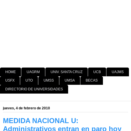
HOME
UAGRM
UNIV. SANTA CRUZ
UCB
UAJMS
USFX
UTO
UMSS
UMSA
BECAS
DIRECTORIO DE UNIVERSIDADES
jueves, 4 de febrero de 2010
MEDIDA NACIONAL U:
Administrativos entran en paro hoy