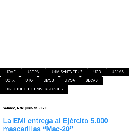
HOME
UAGRM
UNIV. SANTA CRUZ
UCB
UAJMS
USFX
UTO
UMSS
UMSA
BECAS
DIRECTORIO DE UNIVERSIDADES
sábado, 6 de junio de 2020
La EMI entrega al Ejército 5.000
mascarillas “Mac-20”