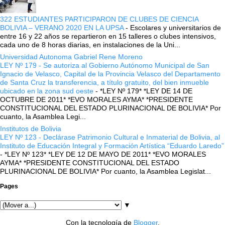
322 ESTUDIANTES PARTICIPARON DE CLUBES DE CIENCIA
BOLIVIA – VERANO 2020 EN LA UPSA
-
Escolares y universitarios de
entre 16 y 22 años se repartieron en 15 talleres o clubes intensivos,
cada uno de 8 horas diarias, en instalaciones de la Uni...
Universidad Autonoma Gabriel Rene Moreno
LEY Nº 179 - Se autoriza al Gobierno Autónomo Municipal de San
Ignacio de Velasco, Capital de la Provincia Velasco del Departamento
de Santa Cruz la transferencia, a título gratuito, del bien inmueble
ubicado en la zona sud oeste
-
*LEY Nº 179* *LEY DE 14 DE
OCTUBRE DE 2011* *EVO MORALES AYMA* *PRESIDENTE
CONSTITUCIONAL DEL ESTADO PLURINACIONAL DE BOLIVIA* Por
cuanto, la Asamblea Legi...
Institutos de Bolivia
LEY Nº 123 - Declárase Patrimonio Cultural e Inmaterial de Bolivia, al
Instituto de Educación Integral y Formación Artística “Eduardo Laredo”
-
*LEY Nº 123* *LEY DE 12 DE MAYO DE 2011* *EVO MORALES
AYMA* *PRESIDENTE CONSTITUCIONAL DEL ESTADO
PLURINACIONAL DE BOLIVIA* Por cuanto, la Asamblea Legislat...
Pages
▼
Con la tecnología de
Blogger
.