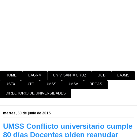
HOME
UAGRM
UNIV. SANTA CRUZ
UCB
UAJMS
USFX
UTO
UMSS
UMSA
BECAS
DIRECTORIO DE UNIVERSIDADES
martes, 30 de junio de 2015
UMSS Conflicto universitario cumple
80 días Docentes piden reanudar