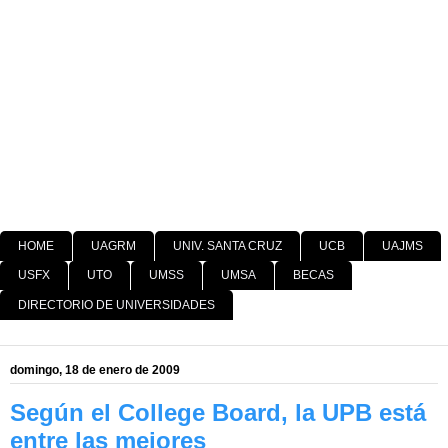
HOME
UAGRM
UNIV. SANTA CRUZ
UCB
UAJMS
USFX
UTO
UMSS
UMSA
BECAS
DIRECTORIO DE UNIVERSIDADES
domingo, 18 de enero de 2009
Según el College Board, la UPB está
entre las mejores