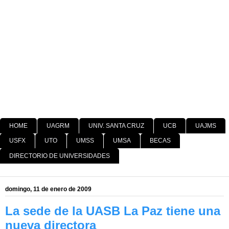
HOME
UAGRM
UNIV. SANTA CRUZ
UCB
UAJMS
USFX
UTO
UMSS
UMSA
BECAS
DIRECTORIO DE UNIVERSIDADES
domingo, 11 de enero de 2009
La sede de la UASB La Paz tiene una
nueva directora