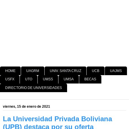
HOME
UAGRM
UNIV. SANTA CRUZ
UCB
UAJMS
USFX
UTO
UMSS
UMSA
BECAS
DIRECTORIO DE UNIVERSIDADES
viernes, 15 de enero de 2021
La Universidad Privada Boliviana
(UPB) destaca por su oferta