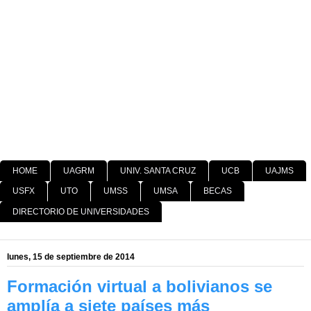
HOME
UAGRM
UNIV. SANTA CRUZ
UCB
UAJMS
USFX
UTO
UMSS
UMSA
BECAS
DIRECTORIO DE UNIVERSIDADES
lunes, 15 de septiembre de 2014
Formación virtual a bolivianos se
amplía a siete países más