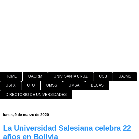
HOME
UAGRM
UNIV. SANTA CRUZ
UCB
UAJMS
USFX
UTO
UMSS
UMSA
BECAS
DIRECTORIO DE UNIVERSIDADES
lunes, 9 de marzo de 2020
La Universidad Salesiana celebra 22
años en Bolivia