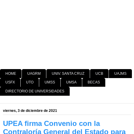
HOME
UAGRM
UNIV. SANTA CRUZ
UCB
UAJMS
USFX
UTO
UMSS
UMSA
BECAS
DIRECTORIO DE UNIVERSIDADES
viernes, 3 de diciembre de 2021
UPEA firma Convenio con la
Contraloría General del Estado para