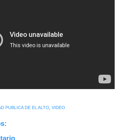
D PUBLICA DE EL ALTO
,
VIDEO
s:
tario