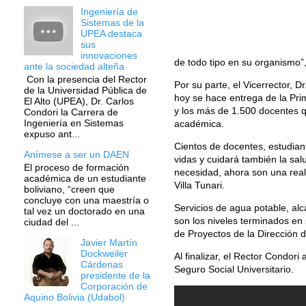
Ingeniería de
Sistemas de la
UPEA destaca
sus
innovaciones
de todo tipo en su organismo”,
ante la sociedad alteña
Con la presencia del Rector
Por su parte, el Vicerrector,
de la Universidad Pública de
hoy se hace entrega de la Pri
El Alto (UPEA), Dr. Carlos
y los más de 1.500 docentes qu
Condori la Carrera de
Ingeniería en Sistemas
académica.
expuso ant...
Cientos de docentes, estudiant
Anímese a ser un DAEN
vidas y cuidará también la sal
El proceso de formación
necesidad, ahora son una realid
académica de un estudiante
Villa Tunari.
boliviano, “creen que
concluye con una maestría o
Servicios de agua potable, alc
tal vez un doctorado en una
son los niveles terminados en
ciudad del ...
de Proyectos de la Dirección d
Javier Martín
Dockweiler
Al finalizar, el Rector Condor
Cárdenas
Seguro Social Universitario.
presidente de la
Corporación de
Aquino Bolivia (Udabol)