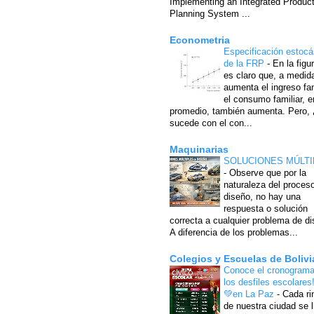
Implementing an Integrated Produc
Planning System ...
Econometria
Especificación estocá
de la FRP
-
En la figu
es claro que, a medid
aumenta el ingreso fam
el consumo familiar, e
promedio, también aumenta. Pero,
sucede con el con...
Maquinarias
SOLUCIONES MÚLTI
-
Observe que por la
naturaleza del proces
diseño, no hay una
respuesta o solución
correcta a cualquier problema de di
A diferencia de los problemas...
Colegios y Escuelas de Bolivi
Conoce el cronograma
los desfiles escolares
💚en La Paz
-
Cada ri
de nuestra ciudad se l