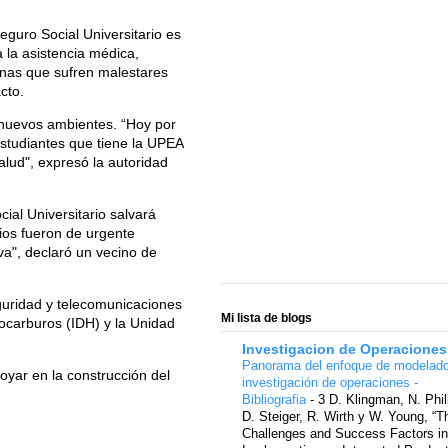
guro Social Universitario es
 la asistencia médica,
onas que sufren malestares
acto.
e nuevos ambientes. “Hoy por
estudiantes que tiene la UPEA
alud", expresó la autoridad
ial Universitario salvará
cios fueron de urgente
iva", declaró un vecino de
eguridad y telecomunicaciones
Mi lista de blogs
ocarburos (IDH) y la Unidad
Investigacion de Operaciones
Panorama del enfoque de modelad
poyar en la construcción del
investigación de operaciones -
Bibliografia
-
3 D. Klingman, N. Phil
D. Steiger, R. Wirth y W. Young, “T
Challenges and Success Factors in