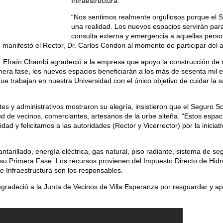
Infraestructura.
“Nos sentimos realmente orgullosos porque el Se
una realidad. Los nuevos espacios servirán para
consulta externa y emergencia a aquellas pers
 manifestó el Rector, Dr. Carlos Condori al momento de participar del 
 Dr. Efraín Chambi agradeció a la empresa que apoyo la construcción d
mera fase, los nuevos espacios beneficiarán a los más de sesenta mil 
e trabajan en nuestra Universidad con el único objetivo de cuidar la s
es y administrativos mostraron su alegría, insistieron que el Seguro Soc
ud de vecinos, comerciantes, artesanos de la urbe alteña. “Estos espa
ad y felicitamos a las autoridades (Rector y Vicerrector) por la iniciat
antarillado, energía eléctrica, gas natural, piso radiante, sistema de s
 su Primera Fase. Los recursos provienen del Impuesto Directo de Hidr
e Infraestructura son los responsables.
i agradeció a la Junta de Vecinos de Villa Esperanza por resguardar y a