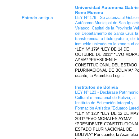
Universidad Autonoma Gabrie
Rene Moreno
Entrada antigua
LEY Nº 179 - Se autoriza al Gobier
Autónomo Municipal de San Ignaci
Velasco, Capital de la Provincia Ve
del Departamento de Santa Cruz la
transferencia, a título gratuito, del 
inmueble ubicado en la zona sud o
*LEY Nº 179* *LEY DE 14 DE
OCTUBRE DE 2011* *EVO MORA
AYMA* *PRESIDENTE
CONSTITUCIONAL DEL ESTADO
PLURINACIONAL DE BOLIVIA* Po
cuanto, la Asamblea Legi...
Institutos de Bolivia
LEY Nº 123 - Declárase Patrimonio
Cultural e Inmaterial de Bolivia, al
Instituto de Educación Integral y
Formación Artística “Eduardo Lare
*LEY Nº 123* *LEY DE 12 DE MA
2011* *EVO MORALES AYMA*
*PRESIDENTE CONSTITUCIONAL
ESTADO PLURINACIONAL DE
BOLIVIA* Por cuanto, la Asamblea