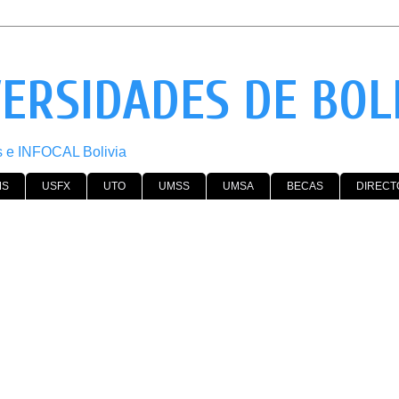
VERSIDADES DE BOL
os e INFOCAL Bolivia
MS
USFX
UTO
UMSS
UMSA
BECAS
DIRECT