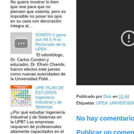
No quiere mostrar lo bien
que vive para que no
piensen que ostenta, pero es
imposible no posar los ojos
en su casa con decoración
íntegra al...
SOMOS U gana
con 94.5 % el
Rectorado de la
UPEA
El odontólogo,
Dr. Carlos Condori y
educador, Dr. Efraín Chambi,
fueron electos este jueves
como nuevas autoridades de
la Universidad Públi...
UPB: PLAN DE
ESTUDIOS
Publicado por
Dick
en
11:44
Ingeniería
Industrial y de
Etiquetas:
UPEA: UNIVERSIDA
Sistemas
¿Por qué estudiar Ingeniería
No hay comentario
Industrial y de Sistemas en
la UPB? Las empresas
requieren de profesionales
Publicar un comen
altamente capacitados en el