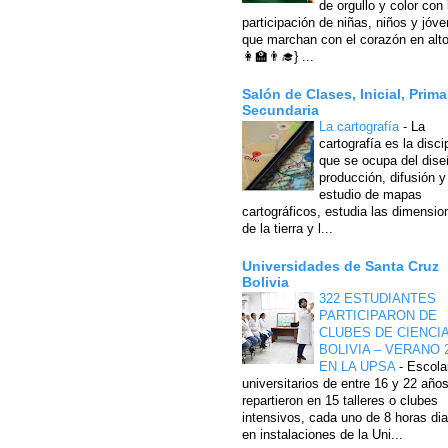
de orgullo y color con 
participación de niñas, niños y jóv
que marchan con el corazón en alto
👩‍🏫👨‍🎓} ...
Salón de Clases, Inicial, Prima
Secundaria
La cartografía
-
La
cartografía es la disci
que se ocupa del dise
producción, difusión y
estudio de mapas
cartográficos, estudia las dimensio
de la tierra y l...
Universidades de Santa Cruz
Bolivia
322 ESTUDIANTES
PARTICIPARON DE
CLUBES DE CIENCI
BOLIVIA – VERANO 
EN LA UPSA
-
Escola
universitarios de entre 16 y 22 año
repartieron en 15 talleres o clubes
intensivos, cada uno de 8 horas dia
en instalaciones de la Uni...