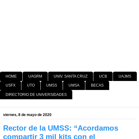
HOME
UAGRM
UNIV. SANTA CRUZ
UCB
UAJMS
USFX
UTO
UMSS
UMSA
BECAS
DIRECTORIO DE UNIVERSIDADES
viernes, 8 de mayo de 2020
Rector de la UMSS: “Acordamos
compartir 3 mil kits con el