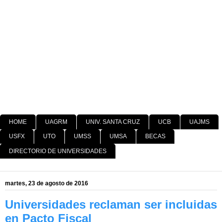
HOME
UAGRM
UNIV. SANTA CRUZ
UCB
UAJMS
USFX
UTO
UMSS
UMSA
BECAS
DIRECTORIO DE UNIVERSIDADES
martes, 23 de agosto de 2016
Universidades reclaman ser incluidas
en Pacto Fiscal