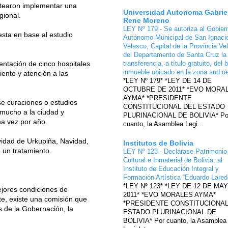
antearon implementar una
Universidad Autonoma Gabrie
gional.
Rene Moreno
LEY Nº 179 - Se autoriza al Gobier
sta en base al estudio
Autónomo Municipal de San Ignaci
Velasco, Capital de la Provincia Ve
del Departamento de Santa Cruz la
entación de cinco hospitales
transferencia, a título gratuito, del 
inmueble ubicado en la zona sud o
ento y atención a las
*LEY Nº 179* *LEY DE 14 DE
OCTUBRE DE 2011* *EVO MORA
AYMA* *PRESIDENTE
e curaciones o estudios
CONSTITUCIONAL DEL ESTADO
 mucho a la ciudad y
PLURINACIONAL DE BOLIVIA* Po
na vez por año.
cuanto, la Asamblea Legi...
vidad de Urkupiña, Navidad,
Institutos de Bolivia
 un tratamiento.
LEY Nº 123 - Declárase Patrimonio
Cultural e Inmaterial de Bolivia, al
Instituto de Educación Integral y
Formación Artística “Eduardo Lare
*LEY Nº 123* *LEY DE 12 DE MA
mejores condiciones de
2011* *EVO MORALES AYMA*
e, existe una comisión que
*PRESIDENTE CONSTITUCIONAL
s de la Gobernación, la
ESTADO PLURINACIONAL DE
BOLIVIA* Por cuanto, la Asamblea