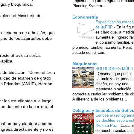
Implementing an Integrated Produc
gía y bioquímica.
Planning System ...
blece el Ministerio de
Econometria
Especificación estocá
de la FRP
-
En la figu
es claro que, a medid
s el examen de admisión, que
aumenta el ingreso fam
uno de los aspirantes debe
el consumo familiar, e
promedio, también aumenta. Pero,
sucede con el con...
resto atraviesa serias
 aplica.
Maquinarias
SOLUCIONES MÚLTI
 de titulación. “Como el área
-
Observe que por la
dalidad de examen de grado
naturaleza del proces
des Privadas (ANUP), Hernán
diseño, no hay una
respuesta o solución
correcta a cualquier problema de di
A diferencia de los problemas...
 los estudiantes a lo largo
un docente de la carrera, el
Colegios y Escuelas de Bolivi
Conoce el cronograma
los desfiles escolares
ochabamba y plantearla como
💚en La Paz
-
Cada ri
ingresa directamente y no es
de nuestra ciudad se l