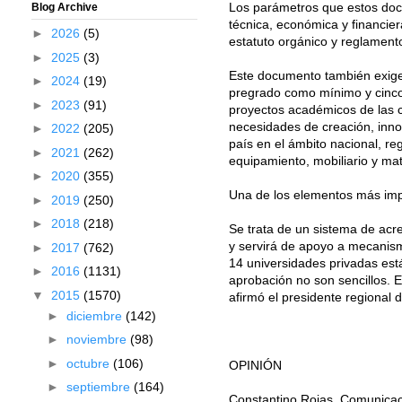
Los parámetros que estos docu
Blog Archive
técnica, económica y financier
►
2026
(5)
estatuto orgánico y reglamento
►
2025
(3)
Este documento también exige
►
2024
(19)
pregrado como mínimo y cinco 
►
2023
(91)
proyectos académicos de las c
necesidades de creación, innova
►
2022
(205)
país en el ámbito nacional, re
►
2021
(262)
equipamiento, mobiliario y mate
►
2020
(355)
Una de los elementos más impo
►
2019
(250)
►
2018
(218)
Se trata de un sistema de acre
y servirá de apoyo a mecanism
►
2017
(762)
14 universidades privadas est
►
2016
(1131)
aprobación no son sencillos. 
▼
2015
(1570)
afirmó el presidente regional
►
diciembre
(142)
►
noviembre
(98)
►
octubre
(106)
OPINIÓN
►
septiembre
(164)
Constantino Rojas. Comunica