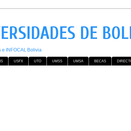
VERSIDADES DE BOL
os e INFOCAL Bolivia
MS
USFX
UTO
UMSS
UMSA
BECAS
DIRECT