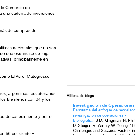
 de Comercio de
a una cadena de inversiones
demás de compras de
líticas nacionales que no son
de que ese índice de fuga
tivas, principalmente en
, como El Acre, Matogrosso,
nos, argentinos, ecuatorianos
Mi lista de blogs
os brasileños con 34 y los
Investigacion de Operaciones
Panorama del enfoque de modelad
investigación de operaciones -
dad de conocimiento y por el
Bibliografia
-
3 D. Klingman, N. Phil
D. Steiger, R. Wirth y W. Young, “T
Challenges and Success Factors in
en 56 por ciento y