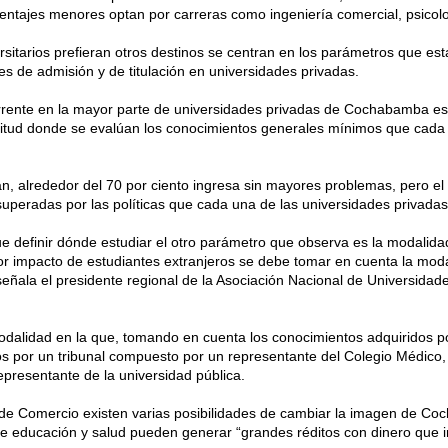
entajes menores optan por carreras como ingeniería comercial, psicolo
sitarios prefieran otros destinos se centran en los parámetros que esta
s de admisión y de titulación en universidades privadas.
rrente en la mayor parte de universidades privadas de Cochabamba e
titud donde se evalúan los conocimientos generales mínimos que cada 
n, alrededor del 70 por ciento ingresa sin mayores problemas, pero el 
 superadas por las políticas que cada una de las universidades privadas
e definir dónde estudiar el otro parámetro que observa es la modalidad
or impacto de estudiantes extranjeros se debe tomar en cuenta la mo
señala el presidente regional de la Asociación Nacional de Universida
alidad en la que, tomando en cuenta los conocimientos adquiridos por
s por un tribunal compuesto por un representante del Colegio Médico, 
representante de la universidad pública.
 de Comercio existen varias posibilidades de cambiar la imagen de C
de educación y salud pueden generar “grandes réditos con dinero que 