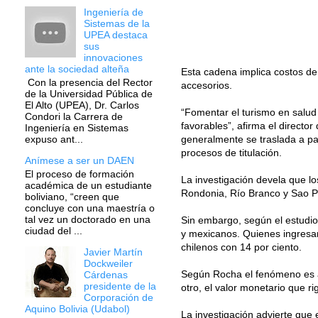
Ingeniería de
Sistemas de la
UPEA destaca
sus
innovaciones
ante la sociedad alteña
Esta cadena implica costos de
Con la presencia del Rector
accesorios.
de la Universidad Pública de
El Alto (UPEA), Dr. Carlos
“Fomentar el turismo en salud
Condori la Carrera de
favorables”, afirma el direc
Ingeniería en Sistemas
generalmente se traslada a p
expuso ant...
procesos de titulación.
Anímese a ser un DAEN
El proceso de formación
La investigación devela que lo
académica de un estudiante
Rondonia, Río Branco y Sao P
boliviano, “creen que
concluye con una maestría o
tal vez un doctorado en una
Sin embargo, según el estudio
ciudad del ...
y mexicanos. Quienes ingresan
chilenos con 14 por ciento.
Javier Martín
Dockweiler
Según Rocha el fenómeno es atr
Cárdenas
presidente de la
otro, el valor monetario que ri
Corporación de
Aquino Bolivia (Udabol)
La investigación advierte que 