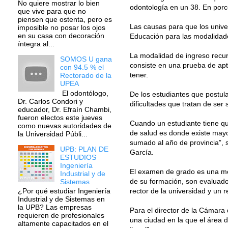
No quiere mostrar lo bien
odontología en un 38. En porc
que vive para que no
piensen que ostenta, pero es
Las causas para que los univer
imposible no posar los ojos
en su casa con decoración
Educación para las modalidade
íntegra al...
La modalidad de ingreso recu
SOMOS U gana
consiste en una prueba de ap
con 94.5 % el
tener.
Rectorado de la
UPEA
El odontólogo,
De los estudiantes que postula
Dr. Carlos Condori y
dificultades que tratan de ser
educador, Dr. Efraín Chambi,
fueron electos este jueves
Cuando un estudiante tiene qu
como nuevas autoridades de
de salud es donde existe may
la Universidad Públi...
sumado al año de provincia”, 
UPB: PLAN DE
García.
ESTUDIOS
Ingeniería
El examen de grado es una mod
Industrial y de
de su formación, son evaluado
Sistemas
rector de la universidad y un 
¿Por qué estudiar Ingeniería
Industrial y de Sistemas en
la UPB? Las empresas
Para el director de la Cámara
requieren de profesionales
una ciudad en la que el área 
altamente capacitados en el