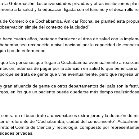
 la Gobernación, las universidades privadas y otras instituciones pl
mento a la salud y la educación ligada con el turismo y el desarrollo re
ra de Comercio de Cochabamba, Amilcar Rocha, se planteó esta propue
“observación simple del contexto de la ciudad”.
a hace cuatro años, pretende fortalecer el área de salud con la implem
abamba sea reconocida a nivel nacional por la capacidad de conocimi
ún tipo de enfermedad.
a que las personas que llegan a Cochabamba eventualmente a realizars
entación, además de pagar por la atención en salud lo que beneficiaría
 porque se trata de gente que vine eventualmente, pero que regresa u
y gran afluencia de gente de otros departamentos del país son la festi
largos, en los que un paciente puede quedarse más tiempo realizándose
e centra en el buen trato a universitarios extranjeros y la dotación de 
er el referente de “Cochabamba, ciudad del conocimiento”. Actualment
reta: el Comité de Ciencia y Tecnología, compuesto por representante
idades privadas.