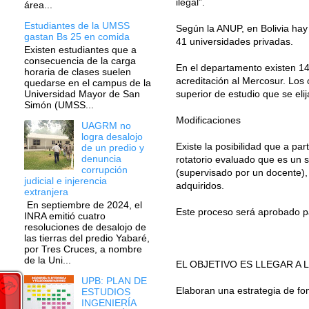
ilegal”.
área...
Estudiantes de la UMSS
Según la ANUP, en Bolivia hay
gastan Bs 25 en comida
41 universidades privadas.
Existen estudiantes que a
consecuencia de la carga
En el departamento existen 14
horaria de clases suelen
acreditación al Mercosur. Los 
quedarse en el campus de la
superior de estudio que se elij
Universidad Mayor de San
Simón (UMSS...
Modificaciones
UAGRM no
logra desalojo
Existe la posibilidad que a p
de un predio y
denuncia
rotatorio evaluado que es un 
corrupción
(supervisado por un docente), 
judicial e injerencia
adquiridos.
extranjera
En septiembre de 2024, el
Este proceso será aprobado pa
INRA emitió cuatro
resoluciones de desalojo de
las tierras del predio Yabaré,
por Tres Cruces, a nombre
de la Uni...
EL OBJETIVO ES LLEGAR A
UPB: PLAN DE
Elaboran una estrategia de fo
ESTUDIOS
INGENIERÍA