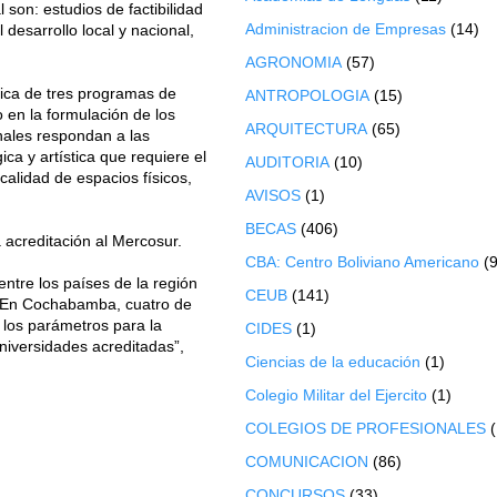
son: estudios de factibilidad
Administracion de Empresas
(14)
desarrollo local y nacional,
AGRONOMIA
(57)
ica de tres programas de
ANTROPOLOGIA
(15)
 en la formulación de los
ARQUITECTURA
(65)
nales respondan a las
ca y artística que requiere el
AUDITORIA
(10)
calidad de espacios físicos,
AVISOS
(1)
BECAS
(406)
 acreditación al Mercosur.
CBA: Centro Boliviano Americano
(9
entre los países de la región
CEUB
(141)
. “En Cochabamba, cuatro de
 los parámetros para la
CIDES
(1)
niversidades acreditadas”,
Ciencias de la educación
(1)
Colegio Militar del Ejercito
(1)
COLEGIOS DE PROFESIONALES
COMUNICACION
(86)
CONCURSOS
(33)