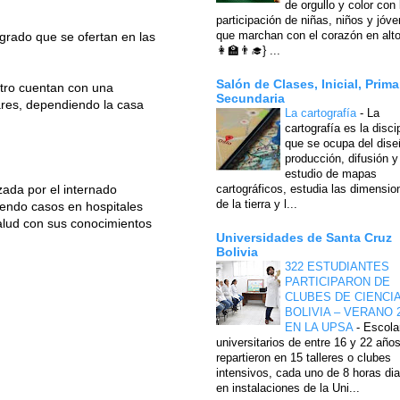
de orgullo y color con 
participación de niñas, niños y jóv
que marchan con el corazón en alto
grado que se ofertan en las
👩‍🏫👨‍🎓} ...
Salón de Clases, Inicial, Prima
atro cuentan con una
Secundaria
lares, dependiendo la casa
La cartografía
-
La
cartografía es la disci
que se ocupa del dise
producción, difusión y
estudio de mapas
zada por el internado
cartográficos, estudia las dimensio
de la tierra y l...
iendo casos en hospitales
salud con sus conocimientos
Universidades de Santa Cruz
Bolivia
322 ESTUDIANTES
PARTICIPARON DE
CLUBES DE CIENCI
BOLIVIA – VERANO 
EN LA UPSA
-
Escola
universitarios de entre 16 y 22 año
repartieron en 15 talleres o clubes
intensivos, cada uno de 8 horas dia
en instalaciones de la Uni...