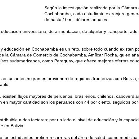
Según la investigación realizada por la Cámara
Cochabamba, cada estudiante extranjero gener
de hasta 10 mil dólares anuales.
 educación universitaria, de alimentación, de alquiler y transporte, a
 y educación en Cochabamba es un reto, sobre todo cuando existen po
tor de la Cámara de Comercio de Cochabamba, Amílcar Rocha, quien aña
aíses sudamericanos, como Paraguay, que ofrece mejores ofertas educa
s estudiantes migrantes provienen de regiones fronterizas con Bolivia
aulo.
, existen flujos mayores de peruanos, brasileños, chilenos, caboverdia
 en mayor cantidad son los peruanos con 44 por ciento, seguidos por l
ibuible a dos factores: por un lado el nivel de educación y la capaci
ge en Bolivia.
estos estudiantes prefieren carreras del área de salud, como medicina 