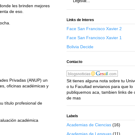
Legislat...
donde les brinden mejores
enta de eso.
Links de Interes
Rocha.
Face San Francisco Xavier 2
Face San Francisco Xavier 1
Bolivia Decide
Contacto
idades Privadas (ANUP) un
Sit tienes alguna nota sobre tu Uni
les, oficinas académicas y
o tu Facultad envianos para que lo
publiquemos aca, tambien links de 
de mas
u título profesional de
Labels
evaluación académica
Academias de Ciencias
(16)
Academias de Lenguas
(11)