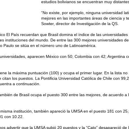
estudios bolivianos se encuentran muy distantes
“No existe, por ejemplo, ninguna universidad la
mejores en las importantes áreas de ciencia y 
Sowter, director de Investigación de la QS.
ico El País recuerdan que Brasil domina el índice de las universidades
es instituciones del mundo. De entre las 300 mejores universidades del
ão Paulo se sitúa en el número uno de Latinoamérica.
universidades, aparecen México con 50; Colombia con 42; Argentina co
ene la máxima puntuación (100) y ocupa el primer lugar. En la lista no s
citan los puestos. La Pontificia Universidad Católica de Chile con 99,
uentra a continuación.
mbién de Brasil ocupa el puesto 300 entre las mejores, de acuerdo a l
 misma institución, también apareció la UMSA en el puesto 181 con 25,
01 con 10.22.
s advertir que la UMSA subió 20 puestos y la “Cato” desapareció de la