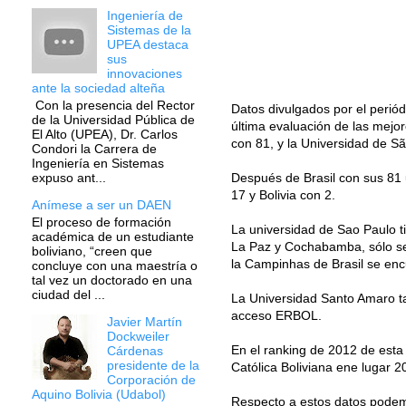
Ingeniería de
Sistemas de la
UPEA destaca
sus
innovaciones
ante la sociedad alteña
Con la presencia del Rector
Datos divulgados por el periód
de la Universidad Pública de
última evaluación de las mejor
El Alto (UPEA), Dr. Carlos
con 81, y la Universidad de S
Condori la Carrera de
Ingeniería en Sistemas
Después de Brasil con sus 81 
expuso ant...
17 y Bolivia con 2.
Anímese a ser un DAEN
El proceso de formación
La universidad de Sao Paulo ti
académica de un estudiante
La Paz y Cochabamba, sólo se 
boliviano, “creen que
la Campinhas de Brasil se enc
concluye con una maestría o
tal vez un doctorado en una
ciudad del ...
La Universidad Santo Amaro ta
acceso ERBOL.
Javier Martín
Dockweiler
En el ranking de 2012 de esta
Cárdenas
presidente de la
Católica Boliviana ene lugar 2
Corporación de
Aquino Bolivia (Udabol)
Respecto a estos datos podemo