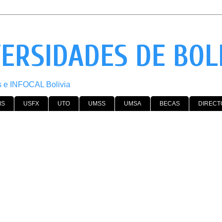
VERSIDADES DE BOL
os e INFOCAL Bolivia
MS
USFX
UTO
UMSS
UMSA
BECAS
DIRECT