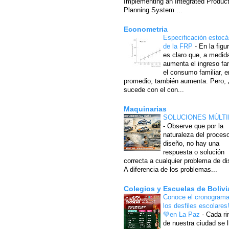
Implementing an Integrated Produc
Planning System ...
Econometria
Especificación estocá
de la FRP
-
En la figu
es claro que, a medid
aumenta el ingreso fam
el consumo familiar, e
promedio, también aumenta. Pero,
sucede con el con...
Maquinarias
SOLUCIONES MÚLTI
-
Observe que por la
naturaleza del proces
diseño, no hay una
respuesta o solución
correcta a cualquier problema de di
A diferencia de los problemas...
Colegios y Escuelas de Bolivi
Conoce el cronograma
los desfiles escolares
💚en La Paz
-
Cada ri
de nuestra ciudad se l