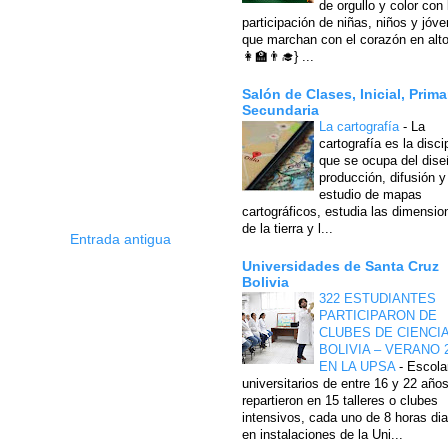
de orgullo y color con 
participación de niñas, niños y jóv
que marchan con el corazón en alto
👩‍🏫👨‍🎓} ...
Salón de Clases, Inicial, Prima
Secundaria
La cartografía
-
La
cartografía es la disci
que se ocupa del dise
producción, difusión y
estudio de mapas
cartográficos, estudia las dimensio
de la tierra y l...
Entrada antigua
Universidades de Santa Cruz
Bolivia
322 ESTUDIANTES
PARTICIPARON DE
CLUBES DE CIENCI
BOLIVIA – VERANO 
EN LA UPSA
-
Escola
universitarios de entre 16 y 22 año
repartieron en 15 talleres o clubes
intensivos, cada uno de 8 horas dia
en instalaciones de la Uni...