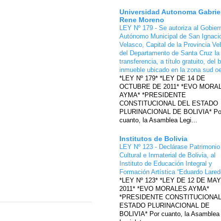
Universidad Autonoma Gabrie
Rene Moreno
LEY Nº 179 - Se autoriza al Gobier
Autónomo Municipal de San Ignaci
Velasco, Capital de la Provincia Ve
del Departamento de Santa Cruz la
transferencia, a título gratuito, del 
inmueble ubicado en la zona sud o
*LEY Nº 179* *LEY DE 14 DE
OCTUBRE DE 2011* *EVO MORA
AYMA* *PRESIDENTE
CONSTITUCIONAL DEL ESTADO
PLURINACIONAL DE BOLIVIA* Po
cuanto, la Asamblea Legi...
Institutos de Bolivia
LEY Nº 123 - Declárase Patrimonio
Cultural e Inmaterial de Bolivia, al
Instituto de Educación Integral y
Formación Artística “Eduardo Lare
*LEY Nº 123* *LEY DE 12 DE MA
2011* *EVO MORALES AYMA*
*PRESIDENTE CONSTITUCIONAL
ESTADO PLURINACIONAL DE
BOLIVIA* Por cuanto, la Asamblea