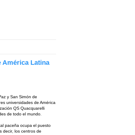
e América Latina
Paz y San Simón de
es universidades de América
ización QS Quacquarelli
des de todo el mundo.
tal paceña ocupa el puesto
 decir, los centros de