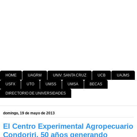
HOME
UAGRM
UNIV. SANTA CRUZ
UCB
UAJMS
USFX
UTO
UMSS
UMSA
BECAS
DIRECTORIO DE UNIVERSIDADES
domingo, 19 de mayo de 2013
El Centro Experimental Agropecuario
Condoriri, 50 años generando