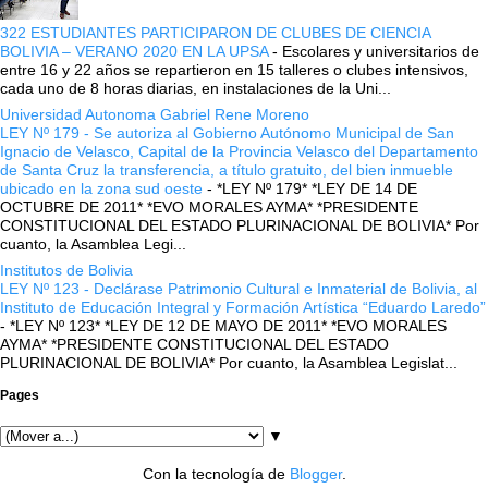
322 ESTUDIANTES PARTICIPARON DE CLUBES DE CIENCIA
BOLIVIA – VERANO 2020 EN LA UPSA
-
Escolares y universitarios de
entre 16 y 22 años se repartieron en 15 talleres o clubes intensivos,
cada uno de 8 horas diarias, en instalaciones de la Uni...
Universidad Autonoma Gabriel Rene Moreno
LEY Nº 179 - Se autoriza al Gobierno Autónomo Municipal de San
Ignacio de Velasco, Capital de la Provincia Velasco del Departamento
de Santa Cruz la transferencia, a título gratuito, del bien inmueble
ubicado en la zona sud oeste
-
*LEY Nº 179* *LEY DE 14 DE
OCTUBRE DE 2011* *EVO MORALES AYMA* *PRESIDENTE
CONSTITUCIONAL DEL ESTADO PLURINACIONAL DE BOLIVIA* Por
cuanto, la Asamblea Legi...
Institutos de Bolivia
LEY Nº 123 - Declárase Patrimonio Cultural e Inmaterial de Bolivia, al
Instituto de Educación Integral y Formación Artística “Eduardo Laredo”
-
*LEY Nº 123* *LEY DE 12 DE MAYO DE 2011* *EVO MORALES
AYMA* *PRESIDENTE CONSTITUCIONAL DEL ESTADO
PLURINACIONAL DE BOLIVIA* Por cuanto, la Asamblea Legislat...
Pages
▼
Con la tecnología de
Blogger
.