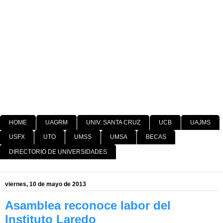
HOME
UAGRM
UNIV. SANTA CRUZ
UCB
UAJMS
USFX
UTO
UMSS
UMSA
BECAS
DIRECTORIO DE UNIVERSIDADES
viernes, 10 de mayo de 2013
Asamblea reconoce labor del
Instituto Laredo