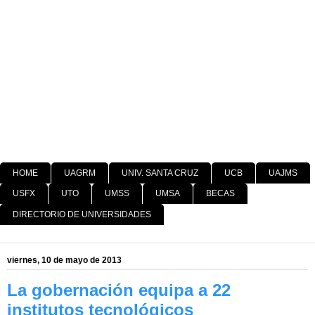
HOME
UAGRM
UNIV. SANTA CRUZ
UCB
UAJMS
USFX
UTO
UMSS
UMSA
BECAS
DIRECTORIO DE UNIVERSIDADES
viernes, 10 de mayo de 2013
La gobernación equipa a 22
institutos tecnológicos