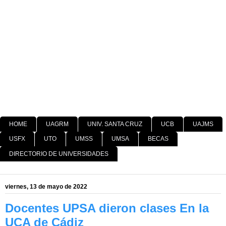
HOME
UAGRM
UNIV. SANTA CRUZ
UCB
UAJMS
USFX
UTO
UMSS
UMSA
BECAS
DIRECTORIO DE UNIVERSIDADES
viernes, 13 de mayo de 2022
Docentes UPSA dieron clases En la
UCA de Cádiz