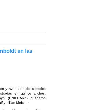
boldt en las
s y aventuras del científico
tradas en quince afiches.
mayo (UNIFRANZ) quedaron
f y Lillian Melcher.