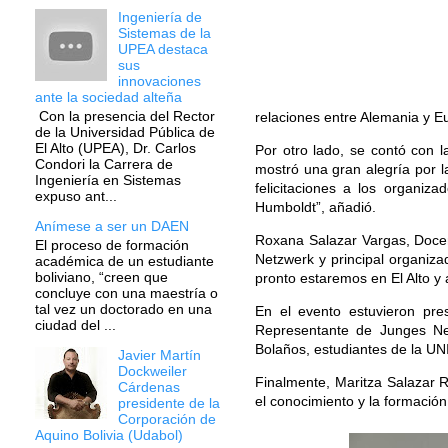
Ingeniería de
Sistemas de la
UPEA destaca
sus
innovaciones
ante la sociedad alteña
Con la presencia del Rector
relaciones entre Alemania y E
de la Universidad Pública de
El Alto (UPEA), Dr. Carlos
Por otro lado, se contó con 
Condori la Carrera de
mostró una gran alegría por l
Ingeniería en Sistemas
felicitaciones a los organiz
expuso ant...
Humboldt”, añadió.
Anímese a ser un DAEN
Roxana Salazar Vargas, Docen
El proceso de formación
Netzwerk y principal organiza
académica de un estudiante
boliviano, “creen que
pronto estaremos en El Alto y
concluye con una maestría o
tal vez un doctorado en una
En el evento estuvieron pre
ciudad del ...
Representante de Junges Net
Bolaños, estudiantes de la UN
Javier Martín
Dockweiler
Finalmente, Maritza Salazar R
Cárdenas
el conocimiento y la formación d
presidente de la
Corporación de
Aquino Bolivia (Udabol)