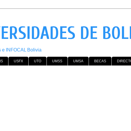
VERSIDADES DE BOL
os e INFOCAL Bolivia
MS
USFX
UTO
UMSS
UMSA
BECAS
DIRECT