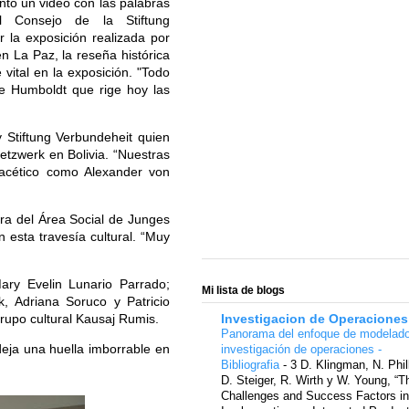
ntó un video con las palabras
l Consejo de la Stiftung
r la exposición realizada por
 La Paz, la reseña histórica
vital en la exposición. "Todo
de Humboldt que rige hoy las
 Stiftung Verbundeheit quien
etzwerk en Bolivia. “Nuestras
ifacético como Alexander von
ra del Área Social de Junges
 esta travesía cultural. “Muy
ary Evelin Lunario Parrado;
Mi lista de blogs
, Adriana Soruco y Patricio
rupo cultural Kausaj Rumis.
Investigacion de Operaciones
Panorama del enfoque de modelad
deja una huella imborrable en
investigación de operaciones -
Bibliografia
-
3 D. Klingman, N. Phil
D. Steiger, R. Wirth y W. Young, “T
Challenges and Success Factors in