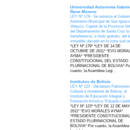
Universidad Autonoma Gabrie
Rene Moreno
LEY Nº 179 - Se autoriza al Gobier
Autónomo Municipal de San Ignaci
Velasco, Capital de la Provincia Ve
del Departamento de Santa Cruz la
transferencia, a título gratuito, del 
inmueble ubicado en la zona sud o
*LEY Nº 179* *LEY DE 14 DE
OCTUBRE DE 2011* *EVO MORA
AYMA* *PRESIDENTE
CONSTITUCIONAL DEL ESTADO
PLURINACIONAL DE BOLIVIA* Po
cuanto, la Asamblea Legi...
Institutos de Bolivia
LEY Nº 123 - Declárase Patrimonio
Cultural e Inmaterial de Bolivia, al
Instituto de Educación Integral y
Formación Artística “Eduardo Lare
*LEY Nº 123* *LEY DE 12 DE MA
2011* *EVO MORALES AYMA*
*PRESIDENTE CONSTITUCIONAL
ESTADO PLURINACIONAL DE
BOLIVIA* Por cuanto, la Asamblea