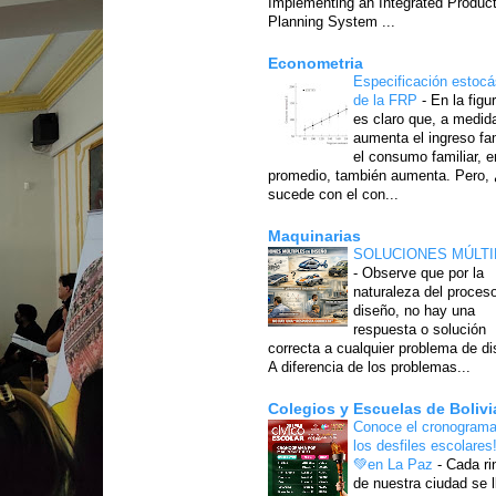
Implementing an Integrated Produc
Planning System ...
Econometria
Especificación estocá
de la FRP
-
En la figu
es claro que, a medid
aumenta el ingreso fam
el consumo familiar, e
promedio, también aumenta. Pero,
sucede con el con...
Maquinarias
SOLUCIONES MÚLTI
-
Observe que por la
naturaleza del proces
diseño, no hay una
respuesta o solución
correcta a cualquier problema de di
A diferencia de los problemas...
Colegios y Escuelas de Bolivi
Conoce el cronograma
los desfiles escolares
💚en La Paz
-
Cada ri
de nuestra ciudad se l