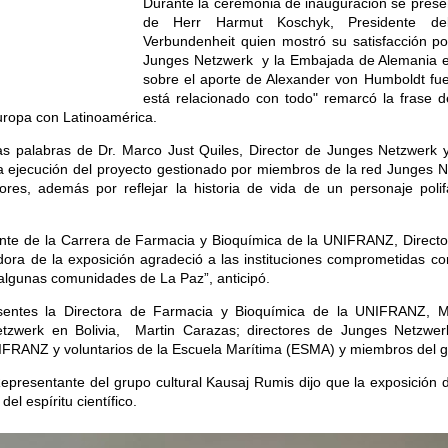
Durante la ceremonia de inauguración se prese
de Herr Harmut Koschyk, Presidente de
Verbundenheit quien mostró su satisfacción po
Junges Netzwerk y la Embajada de Alemania en
sobre el aporte de Alexander von Humboldt fue 
está relacionado con todo" remarcó la frase 
uropa con Latinoamérica.
las palabras de Dr. Marco Just Quiles, Director de Junges Netzwerk y
a ejecución del proyecto gestionado por miembros de la red Junges N
adores, además por reflejar la historia de vida de un personaje pol
te de la Carrera de Farmacia y Bioquímica de la UNIFRANZ, Directo
dora de la exposición agradeció a las instituciones comprometidas con
 algunas comunidades de La Paz”, anticipó.
sentes la Directora de Farmacia y Bioquímica de la UNIFRANZ, M
zwerk en Bolivia, Martin Carazas; directores de Junges Netzwerk
IFRANZ y voluntarios de la Escuela Marítima (ESMA) y miembros del g
epresentante del grupo cultural Kausaj Rumis dijo que la exposición 
el espíritu científico.