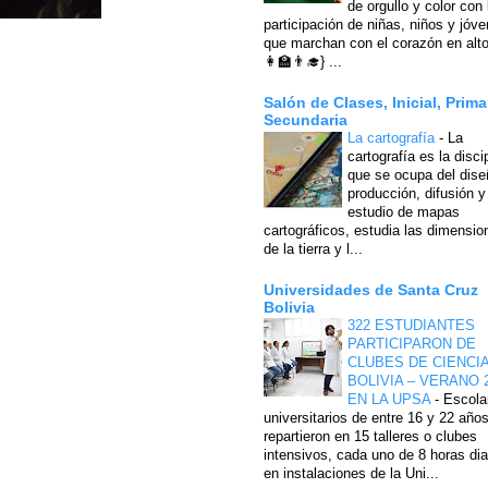
de orgullo y color con 
participación de niñas, niños y jóv
que marchan con el corazón en alto
👩‍🏫👨‍🎓} ...
Salón de Clases, Inicial, Prima
Secundaria
La cartografía
-
La
cartografía es la disci
que se ocupa del dise
producción, difusión y
estudio de mapas
cartográficos, estudia las dimensio
de la tierra y l...
Universidades de Santa Cruz
Bolivia
322 ESTUDIANTES
PARTICIPARON DE
CLUBES DE CIENCI
BOLIVIA – VERANO 
EN LA UPSA
-
Escola
universitarios de entre 16 y 22 año
repartieron en 15 talleres o clubes
intensivos, cada uno de 8 horas dia
en instalaciones de la Uni...