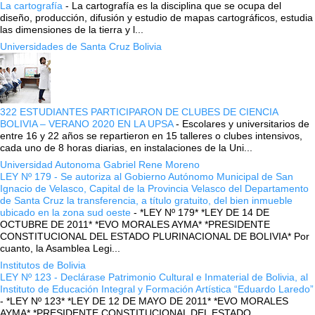
La cartografía
-
La cartografía es la disciplina que se ocupa del
diseño, producción, difusión y estudio de mapas cartográficos, estudia
las dimensiones de la tierra y l...
Universidades de Santa Cruz Bolivia
322 ESTUDIANTES PARTICIPARON DE CLUBES DE CIENCIA
BOLIVIA – VERANO 2020 EN LA UPSA
-
Escolares y universitarios de
entre 16 y 22 años se repartieron en 15 talleres o clubes intensivos,
cada uno de 8 horas diarias, en instalaciones de la Uni...
Universidad Autonoma Gabriel Rene Moreno
LEY Nº 179 - Se autoriza al Gobierno Autónomo Municipal de San
Ignacio de Velasco, Capital de la Provincia Velasco del Departamento
de Santa Cruz la transferencia, a título gratuito, del bien inmueble
ubicado en la zona sud oeste
-
*LEY Nº 179* *LEY DE 14 DE
OCTUBRE DE 2011* *EVO MORALES AYMA* *PRESIDENTE
CONSTITUCIONAL DEL ESTADO PLURINACIONAL DE BOLIVIA* Por
cuanto, la Asamblea Legi...
Institutos de Bolivia
LEY Nº 123 - Declárase Patrimonio Cultural e Inmaterial de Bolivia, al
Instituto de Educación Integral y Formación Artística “Eduardo Laredo”
-
*LEY Nº 123* *LEY DE 12 DE MAYO DE 2011* *EVO MORALES
AYMA* *PRESIDENTE CONSTITUCIONAL DEL ESTADO