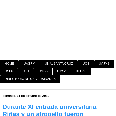
HOME
UAGRM
UNIV. SANTA CRUZ
UCB
UAJMS
USFX
UTO
UMSS
UMSA
BECAS
DIRECTORIO DE UNIVERSIDADES
domingo, 31 de octubre de 2010
Durante XI entrada universitaria
Riñas y un atropello fueron