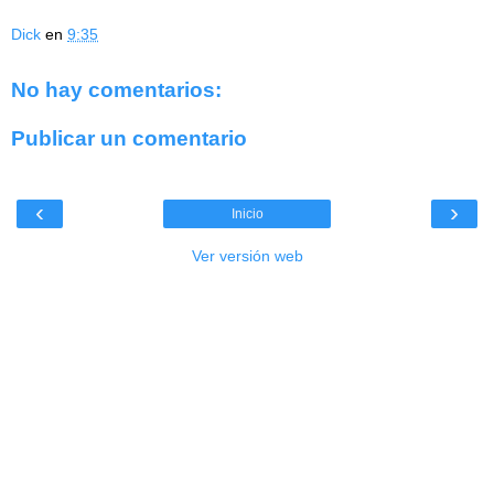
Dick
en
9:35
No hay comentarios:
Publicar un comentario
‹
›
Inicio
Ver versión web