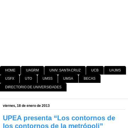
HOME
UAGRM
UNIV. SANTA CRUZ
UCB
UAJMS
USFX
UTO
UMSS
UMSA
BECAS
DIRECTORIO DE UNIVERSIDADES
viernes, 18 de enero de 2013
UPEA presenta “Los contornos de
los contornos de la metrópoli”