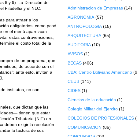
as 8 y 9). La Dirección de
Administracion de Empresas
(14)
l Filadelfia y el NLC.
AGRONOMIA
(57)
as para atraer a los
ación obligatorios, como pasó
ANTROPOLOGIA
(15)
que en el menú aparezcan
ARQUITECTURA
(65)
evitar estas contravenciones,
ermine el costo total de la
AUDITORIA
(10)
AVISOS
(1)
a compra de un programa, que
BECAS
(406)
permitidos, de acuerdo con el
arios”; ante esto, invitan a
CBA: Centro Boliviano Americano
(9
0.
CEUB
(141)
de institutos, no son
CIDES
(1)
Ciencias de la educación
(1)
nales, que dictan que las
Colegio Militar del Ejercito
(1)
rsidades— tienen que estar
COLEGIOS DE PROFESIONALES
icación Tributaria (NIT) en
ca deben exigir la resolución
COMUNICACION
(86)
andar la factura de sus
CONCURSOS
(33)