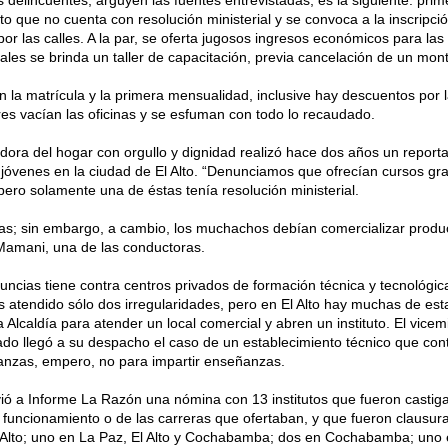
uto que no cuenta con resolución ministerial y se convoca a la inscripc
 por las calles. A la par, se oferta jugosos ingresos económicos para la
les se brinda un taller de capacitación, previa cancelación de un mon
n la matrícula y la primera mensualidad, inclusive hay descuentos por 
ores vacían las oficinas y se esfuman con todo lo recaudado.
dora del hogar con orgullo y dignidad realizó hace dos años un reportaj
jóvenes en la ciudad de El Alto. “Denunciamos que ofrecían cursos gr
 pero solamente una de éstas tenía resolución ministerial.
itas; sin embargo, a cambio, los muchachos debían comercializar prod
Mamani, una de las conductoras.
uncias tiene contra centros privados de formación técnica y tecnológica,
atendido sólo dos irregularidades, pero en El Alto hay muchas de estas
la Alcaldía para atender un local comercial y abren un instituto. El vi
do llegó a su despacho el caso de un establecimiento técnico que con
inanzas, empero, no para impartir enseñanzas.
vió a Informe La Razón una nómina con 13 institutos que fueron castig
e funcionamiento o de las carreras que ofertaban, y que fueron clausur
 Alto; uno en La Paz, El Alto y Cochabamba; dos en Cochabamba; uno 