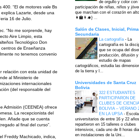
de orgullo y color con 
Bs 400. “El de motores vale Bs
participación de niñas, niños y jóv
que marchan con el corazón en alto
, explica Lazarte, desde una
👩‍🏫👨‍🎓} ...
ria 16 de Julio.
Salón de Clases, Inicial, Prima
tec. “No me sorprende, hay
Secundaria
cto Aire Limpio, esta
La cartografía
-
La
 alteños Tecnológico Don
cartografía es la disci
os centros de Enseñanza
que se ocupa del dise
ualmente no tenemos convenio
producción, difusión y
estudio de mapas
cartográficos, estudia las dimensio
de la tierra y l...
er relación con esta unidad de
nde al Ministerio de
Universidades de Santa Cruz
nizaciones internacionales
Bolivia
ación (del responsable del
322 ESTUDIANTES
PARTICIPARON DE
CLUBES DE CIENCI
 de Admisión (CEENEA) ofrece
BOLIVIA – VERANO 
romesa. La recepcionista del
EN LA UPSA
-
Escola
orden. Añade que se cuenta
universitarios de entre 16 y 22 año
repartieron en 15 talleres o clubes
egado al final del curso”.
intensivos, cada uno de 8 horas dia
en instalaciones de la Uni...
onel Freddy Machicado, indica,