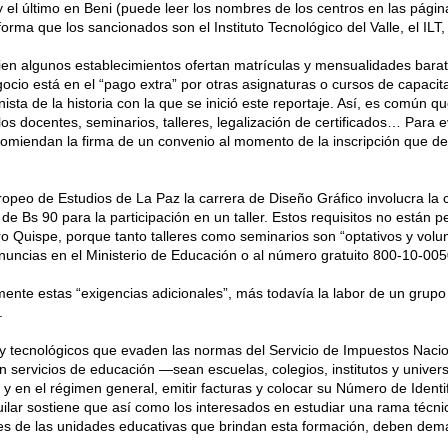
 el último en Beni (puede leer los nombres de los centros en las págin
a que los sancionados son el Instituto Tecnológico del Valle, el ILT, e
ien algunos establecimientos ofertan matrículas y mensualidades barat
gocio está en el “pago extra” por otras asignaturas o cursos de capacit
sta de la historia con la que se inició este reportaje. Así, es común 
 los docentes, seminarios, talleres, legalización de certificados… Para 
omiendan la firma de un convenio al momento de la inscripción que det
Europeo de Estudios de La Paz la carrera de Diseño Gráfico involucra l
 de Bs 90 para la participación en un taller. Estos requisitos no están 
tro Quispe, porque tanto talleres como seminarios son “optativos y volunt
enuncias en el Ministerio de Educación o al número gratuito 800-10-005
nte estas “exigencias adicionales”, más todavía la labor de un grupo 
.
s y tecnológicos que evaden las normas del Servicio de Impuestos Nacio
n servicios de educación —sean escuelas, colegios, institutos y unive
 y en el régimen general, emitir facturas y colocar su Número de Identif
Aguilar sostiene que así como los interesados en estudiar una rama técni
ores de las unidades educativas que brindan esta formación, deben dem