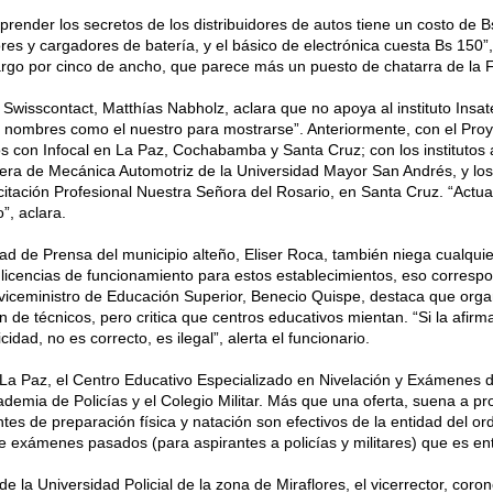
aprender los secretos de los distribuidores de autos tiene un costo de 
es y cargadores de batería, y el básico de electrónica cuesta Bs 150”
argo por cinco de ancho, que parece más un puesto de chatarra de la Fe
Swisscontact, Matthías Nabholz, aclara que no apoya al instituto Insa
nombres como el nuestro para mostrarse”. Anteriormente, con el Proye
s con Infocal en La Paz, Cochabamba y Santa Cruz; con los institutos
rrera de Mecánica Automotriz de la Universidad Mayor San Andrés, y l
itación Profesional Nuestra Señora del Rosario, en Santa Cruz. “Act
o”, aclara.
dad de Prensa del municipio alteño, Eliser Roca, también niega cualqui
licencias de funcionamiento para estos establecimientos, eso correspo
 viceministro de Educación Superior, Benecio Quispe, destaca que orga
n de técnicos, pero critica que centros educativos mientan. “Si la afirm
dad, no es correcto, es ilegal”, alerta el funcionario.
 La Paz, el Centro Educativo Especializado en Nivelación y Exámenes
cademia de Policías y el Colegio Militar. Más que una oferta, suena a p
ntes de preparación física y natación son efectivos de la entidad del 
exámenes pasados (para aspirantes a policías y militares) que es entr
de la Universidad Policial de la zona de Miraflores, el vicerrector, cor