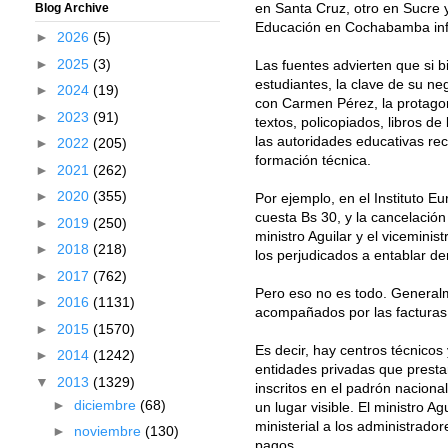
en Santa Cruz, otro en Sucre y
Blog Archive
Educación en Cochabamba inform
►
2026
(5)
►
2025
(3)
Las fuentes advierten que si b
estudiantes, la clave de su ne
►
2024
(19)
con Carmen Pérez, la protagoni
►
2023
(91)
textos, policopiados, libros de
las autoridades educativas rec
►
2022
(205)
formación técnica.
►
2021
(262)
►
2020
(355)
Por ejemplo, en el Instituto 
cuesta Bs 30, y la cancelación
►
2019
(250)
ministro Aguilar y el viceminis
►
2018
(218)
los perjudicados a entablar d
►
2017
(762)
Pero eso no es todo. Generalme
►
2016
(1131)
acompañados por las facturas
►
2015
(1570)
Es decir, hay centros técnico
►
2014
(1242)
entidades privadas que presta
▼
2013
(1329)
inscritos en el padrón nacional
►
diciembre
(68)
un lugar visible. El ministro 
ministerial a los administrad
►
noviembre
(130)
pagos.