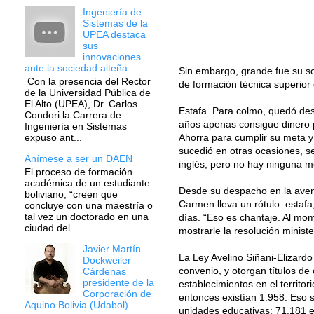
Ingeniería de
Sistemas de la
UPEA destaca
sus
innovaciones
ante la sociedad alteña
Sin embargo, grande fue su so
Con la presencia del Rector
de formación técnica superior 
de la Universidad Pública de
El Alto (UPEA), Dr. Carlos
Estafa. Para colmo, quedó de
Condori la Carrera de
años apenas consigue dinero par
Ingeniería en Sistemas
Ahorra para cumplir su meta y
expuso ant...
sucedió en otras ocasiones, se
Anímese a ser un DAEN
inglés, pero no hay ninguna me
El proceso de formación
académica de un estudiante
Desde su despacho en la aveni
boliviano, “creen que
Carmen lleva un rótulo: estafa
concluye con una maestría o
tal vez un doctorado en una
días. “Eso es chantaje. Al mom
ciudad del ...
mostrarle la resolución ministe
Javier Martín
La Ley Avelino Siñani-Elizardo
Dockweiler
convenio, y otorgan títulos de
Cárdenas
presidente de la
establecimientos en el territ
Corporación de
entonces existían 1.958. Eso s
Aquino Bolivia (Udabol)
unidades educativas: 71.181 en