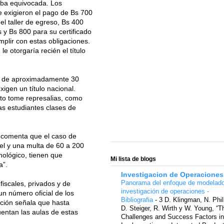
aba equivocada. Los
e exigieron el pago de Bs 700
el taller de egreso, Bs 400
s y Bs 800 para su certificado
plir con estas obligaciones.
 otorgaría recién el título
er de aproximadamente 30
xigen un título nacional.
nto tome represalias, como
las estudiantes clases de
, comenta que el caso de
cel y una multa de 60 a 200
nológico, tienen que
Mi lista de blogs
a”.
Investigacion de Operaciones
Panorama del enfoque de modelad
iscales, privados y de
investigación de operaciones -
un número oficial de los
Bibliografia
-
3 D. Klingman, N. Phil
cción señala que hasta
D. Steiger, R. Wirth y W. Young, “T
uentan las aulas de estas
Challenges and Success Factors in