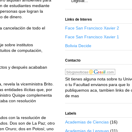
Legislat...
ión de estudiantes mediante
s personas que logran la
to de dinero.
Links de Interes
la cancelación de todo el
Face San Francisco Xavier 2
Face San Francisco Xavier 1
e sobre institutos
Bolivia Decide
atuitos de computación,
Contacto
uctos y después acababan
Sit tienes alguna nota sobre tu Uni
 revela la viceministra Brito.
o tu Facultad envianos para que lo
 entidades ilícitas que, por
publiquemos aca, tambien links de 
ceministro Quispe complementa
de mas
taba con resolución
Labels
ados con la resolución de
Academias de Ciencias
(16)
ados. Dos son de La Paz; otro
en Oruro; dos en Potosí; uno
Academias de Lenguas
(11)