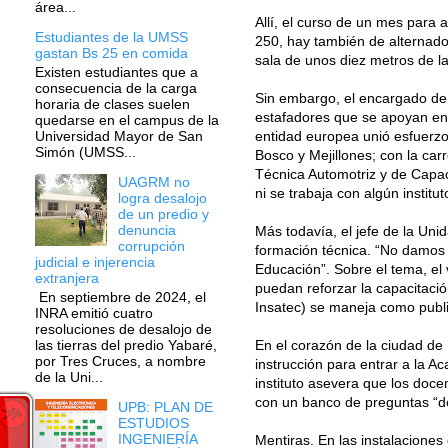
área...
Allí, el curso de un mes para 
Estudiantes de la UMSS
250, hay también de alternador
gastan Bs 25 en comida
sala de unos diez metros de l
Existen estudiantes que a
consecuencia de la carga
Sin embargo, el encargado de 
horaria de clases suelen
estafadores que se apoyan en 
quedarse en el campus de la
entidad europea unió esfuerzo
Universidad Mayor de San
Simón (UMSS...
Bosco y Mejillones; con la ca
Técnica Automotriz y de Capac
UAGRM no
ni se trabaja con algún institut
logra desalojo
de un predio y
denuncia
Más todavía, el jefe de la Uni
corrupción
formación técnica. “No damos 
judicial e injerencia
Educación”. Sobre el tema, el
extranjera
puedan reforzar la capacitació
En septiembre de 2024, el
Insatec) se maneja como publici
INRA emitió cuatro
resoluciones de desalojo de
En el corazón de la ciudad de
las tierras del predio Yabaré,
por Tres Cruces, a nombre
instrucción para entrar a la A
de la Uni...
instituto asevera que los doce
con un banco de preguntas “de 
UPB: PLAN DE
ESTUDIOS
INGENIERÍA
Mentiras. En las instalaciones 