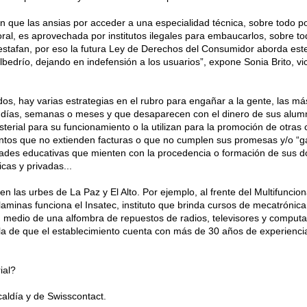
 que las ansias por acceder a una especialidad técnica, sobre todo por
al, es aprovechada por institutos ilegales para embaucarlos, sobre tod
estafan, por eso la futura Ley de Derechos del Consumidor aborda este
albedrío, dejando en indefensión a los usuarios”, expone Sonia Brito, v
os, hay varias estrategias en el rubro para engañar a la gente, las má
r días, semanas o meses y que desaparecen con el dinero de sus alumn
sterial para su funcionamiento o la utilizan para la promoción de otras
entos que no extienden facturas o que no cumplen sus promesas y/o “ga
nidades educativas que mienten con la procedencia o formación de sus 
cas y privadas...
n las urbes de La Paz y El Alto. Por ejemplo, al frente del Multifuncion
alaminas funciona el Insatec, instituto que brinda cursos de mecatrónic
En medio de una alfombra de repuestos de radios, televisores y computa
a de que el establecimiento cuenta con más de 30 años de experiencia
ial?
caldía y de Swisscontact.