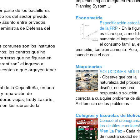
Implementing an Integrated Produc
Planning System ...
 parte de los bachilleres
o los del sector privado.
Econometria
 asunto entre privados,
Especificación estocá
iceministra de Defensa del
de la FRP
-
En la figu
es claro que, a medid
aumenta el ingreso fam
el consumo familiar, e
s comunes son los institutos
promedio, también aumenta. Pero,
os; los centros que no
sucede con el con...
 carreras que no figuran en
rantizan” el ingreso a
Maquinarias
docentes o que arguyen tener
SOLUCIONES MÚLTI
-
Observe que por la
naturaleza del proces
al de la Ceja alteña, en una
diseño, no hay una
respuesta o solución
a y reparación de
correcta a cualquier problema de di
doras viejas, Eddy Lazarte,
A diferencia de los problemas...
 en los rubros de la
Colegios y Escuelas de Bolivi
Conoce el cronograma
los desfiles escolares
💚en La Paz
-
Cada ri
de nuestra ciudad se l