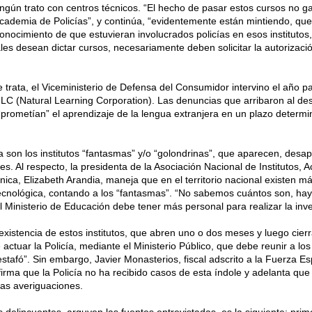
ngún trato con centros técnicos. “El hecho de pasar estos cursos no ga
Academia de Policías”, y continúa, “evidentemente están mintiendo, qu
onocimiento de que estuvieran involucrados policías en esos institutos, 
iales desean dictar cursos, necesariamente deben solicitar la autorizaci
 trata, el Viceministerio de Defensa del Consumidor intervino el año 
LC (Natural Learning Corporation). Las denuncias que arribaron al des
prometían” el aprendizaje de la lengua extranjera en un plazo determi
 son los institutos “fantasmas” y/o “golondrinas”, que aparecen, desa
. Al respecto, la presidenta de la Asociación Nacional de Institutos,
ica, Elizabeth Arandia, maneja que en el territorio nacional existen m
tecnológica, contando a los “fantasmas”. “No sabemos cuántos son, h
 Ministerio de Educación debe tener más personal para realizar la inve
a existencia de estos institutos, que abren uno o dos meses y luego cier
 actuar la Policía, mediante el Ministerio Público, que debe reunir a lo
stafó”. Sin embargo, Javier Monasterios, fiscal adscrito a la Fuerza E
ma que la Policía no ha recibido casos de esta índole y adelanta que s
as averiguaciones.
 delincuentes, arguyen las fuentes entrevistadas, es la siguiente: pri