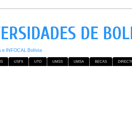
VERSIDADES DE BOL
os e INFOCAL Bolivia
MS
USFX
UTO
UMSS
UMSA
BECAS
DIRECT