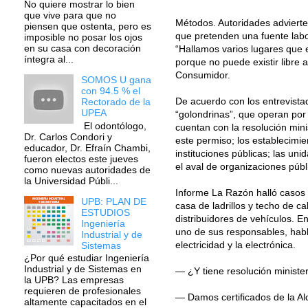
No quiere mostrar lo bien
que vive para que no
Métodos. Autoridades advierten
piensen que ostenta, pero es
que pretenden una fuente labor
imposible no posar los ojos
en su casa con decoración
“Hallamos varios lugares que 
íntegra al...
porque no puede existir libre 
Consumidor.
SOMOS U gana
con 94.5 % el
De acuerdo con los entrevistad
Rectorado de la
UPEA
“golondrinas”, que operan po
El odontólogo,
cuentan con la resolución mini
Dr. Carlos Condori y
este permiso; los establecimi
educador, Dr. Efraín Chambi,
instituciones públicas; las u
fueron electos este jueves
el aval de organizaciones públi
como nuevas autoridades de
la Universidad Públi...
Informe La Razón halló casos e
UPB: PLAN DE
casa de ladrillos y techo de c
ESTUDIOS
distribuidores de vehículos. 
Ingeniería
uno de sus responsables, habl
Industrial y de
electricidad y la electrónica.
Sistemas
¿Por qué estudiar Ingeniería
Industrial y de Sistemas en
— ¿Y tiene resolución minister
la UPB? Las empresas
requieren de profesionales
— Damos certificados de la Al
altamente capacitados en el