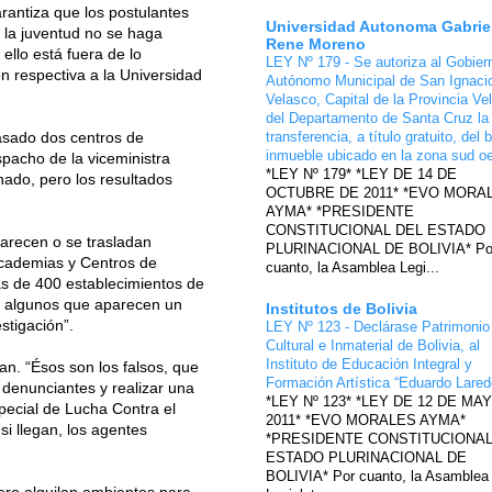
rantiza que los postulantes
Universidad Autonoma Gabrie
e la juventud no se haga
Rene Moreno
ello está fuera de lo
LEY Nº 179 - Se autoriza al Gobier
ón respectiva a la Universidad
Autónomo Municipal de San Ignaci
Velasco, Capital de la Provincia Ve
del Departamento de Santa Cruz la
pasado dos centros de
transferencia, a título gratuito, del 
inmueble ubicado en la zona sud o
pacho de la viceministra
*LEY Nº 179* *LEY DE 14 DE
nado, pero los resultados
OCTUBRE DE 2011* *EVO MORA
AYMA* *PRESIDENTE
CONSTITUCIONAL DEL ESTADO
parecen o se trasladan
PLURINACIONAL DE BOLIVIA* Po
 Academias y Centros de
cuanto, la Asamblea Legi...
ás de 400 establecimientos de
ay algunos que aparecen un
Institutos de Bolivia
stigación”.
LEY Nº 123 - Declárase Patrimonio
Cultural e Inmaterial de Bolivia, al
Instituto de Educación Integral y
ran. “Ésos son los falsos, que
Formación Artística “Eduardo Lare
s denunciantes y realizar una
*LEY Nº 123* *LEY DE 12 DE MA
special de Lucha Contra el
2011* *EVO MORALES AYMA*
i llegan, los agentes
*PRESIDENTE CONSTITUCIONAL
ESTADO PLURINACIONAL DE
BOLIVIA* Por cuanto, la Asamblea
mero alquilan ambientes para