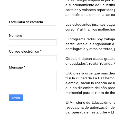
el funcionamiento de un instit
carteles y volantes repartidos
adhesión de alumnos, a las cua
Formulario de contacto
Los estudiantes inscritos paga
curso. Y al final, los malhech
Nombre
El programa radial Soy trabaja
particulares que engañaban a 
dactilografía y otras carreras,
Correo electrónico
*
Otros brindaban clases gratu
endeudados”, relata Yolanda 
Mensaje
*
El Alto es la urbe que más den
“En la ciudad de La Paz hemos 
ejemplo, sacan la licencia de 
que en diciembre del año pasa
ministerial para el rubro de f
El Ministerio de Educación en
revocatoria de autorización d
par operaba en esta urbe y El