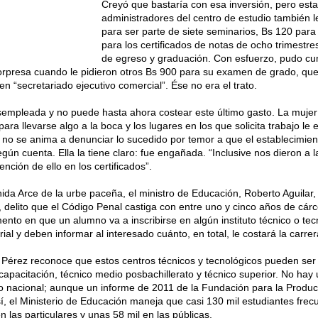
Creyó que bastaría con esa inversión, pero est
administradores del centro de estudio también l
para ser parte de siete seminarios, Bs 120 para 
para los certificados de notas de ocho trimestre
de egreso y graduación. Con esfuerzo, pudo cum
rpresa cuando le pidieron otros Bs 900 para su examen de grado, que le
en “secretariado ejecutivo comercial”. Ése no era el trato.
sempleada y no puede hasta ahora costear este último gasto. La muj
a llevarse algo a la boca y los lugares en los que solicita trabajo le e
 no se anima a denunciar lo sucedido por temor a que el establecimie
gún cuenta. Ella la tiene claro: fue engañada. “Inclusive nos dieron a 
nción de ello en los certificados”.
da Arce de la urbe paceña, el ministro de Educación, Roberto Aguilar
, delito que el Código Penal castiga con entre uno y cinco años de cár
ento en que un alumno va a inscribirse en algún instituto técnico o tec
rial y deben informar al interesado cuánto, en total, le costará la carrer
 Pérez reconoce que estos centros técnicos y tecnológicos pueden ser f
 capacitación, técnico medio posbachillerato y técnico superior. No hay 
orio nacional; aunque un informe de 2011 de la Fundación para la Produ
í, el Ministerio de Educación maneja que casi 130 mil estudiantes frec
 las particulares y unas 58 mil en las públicas.