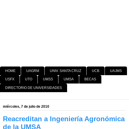
HOME
UAGRM
UNIV. SANTA CRUZ
UCB
UAJMS
USFX
UTO
UMSS
UMSA
BECAS
DIRECTORIO DE UNIVERSIDADES
miércoles, 7 de julio de 2010
Reacreditan a Ingeniería Agronómica
de la UMSA