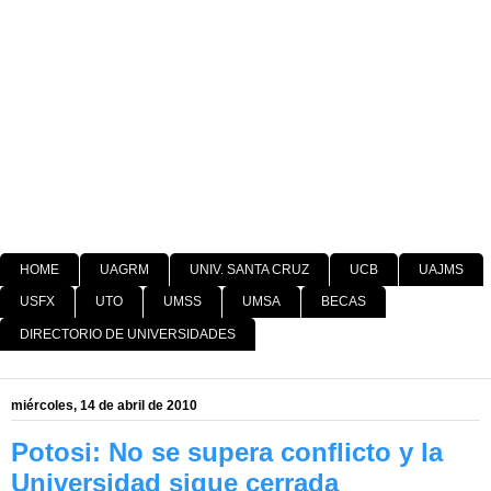
HOME
UAGRM
UNIV. SANTA CRUZ
UCB
UAJMS
USFX
UTO
UMSS
UMSA
BECAS
DIRECTORIO DE UNIVERSIDADES
miércoles, 14 de abril de 2010
Potosi: No se supera conflicto y la
Universidad sigue cerrada