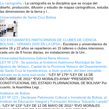
La cartografía
-
La cartografía es la disciplina que se ocupa del
diseño, producción, difusión y estudio de mapas cartográficos, estudia
las dimensiones de la tierra y l...
Universidades de Santa Cruz Bolivia
322 ESTUDIANTES PARTICIPARON DE CLUBES DE CIENCIA
BOLIVIA – VERANO 2020 EN LA UPSA
-
Escolares y universitarios de
entre 16 y 22 años se repartieron en 15 talleres o clubes intensivos,
cada uno de 8 horas diarias, en instalaciones de la Uni...
Universidad Autonoma Gabriel Rene Moreno
LEY Nº 179 - Se autoriza al Gobierno Autónomo Municipal de San
Ignacio de Velasco, Capital de la Provincia Velasco del Departamento
de Santa Cruz la transferencia, a título gratuito, del bien inmueble
ubicado en la zona sud oeste
-
*LEY Nº 179* *LEY DE 14 DE
OCTUBRE DE 2011* *EVO MORALES AYMA* *PRESIDENTE
CONSTITUCIONAL DEL ESTADO PLURINACIONAL DE BOLIVIA* Por
cuanto, la Asamblea Legi...
Institutos de Bolivia
LEY Nº 123 - Declárase Patrimonio Cultural e Inmaterial de Bolivia, al
Instituto de Educación Integral y Formación Artística “Eduardo Laredo”
-
*LEY Nº 123* *LEY DE 12 DE MAYO DE 2011* *EVO MORALES