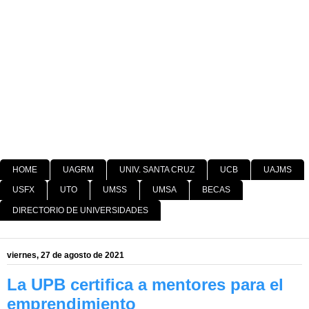
HOME
UAGRM
UNIV. SANTA CRUZ
UCB
UAJMS
USFX
UTO
UMSS
UMSA
BECAS
DIRECTORIO DE UNIVERSIDADES
viernes, 27 de agosto de 2021
La UPB certifica a mentores para el
emprendimiento