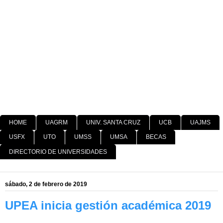
HOME
UAGRM
UNIV. SANTA CRUZ
UCB
UAJMS
USFX
UTO
UMSS
UMSA
BECAS
DIRECTORIO DE UNIVERSIDADES
sábado, 2 de febrero de 2019
UPEA inicia gestión académica 2019