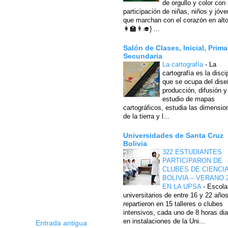
de orgullo y color con 
participación de niñas, niños y jóv
que marchan con el corazón en alto
👩‍🏫👨‍🎓} ...
Salón de Clases, Inicial, Prima
Secundaria
La cartografía
-
La
cartografía es la disci
que se ocupa del dise
producción, difusión y
estudio de mapas
cartográficos, estudia las dimensio
de la tierra y l...
Universidades de Santa Cruz
Bolivia
322 ESTUDIANTES
PARTICIPARON DE
CLUBES DE CIENCI
BOLIVIA – VERANO 
EN LA UPSA
-
Escola
universitarios de entre 16 y 22 año
repartieron en 15 talleres o clubes
intensivos, cada uno de 8 horas dia
en instalaciones de la Uni...
Entrada antigua