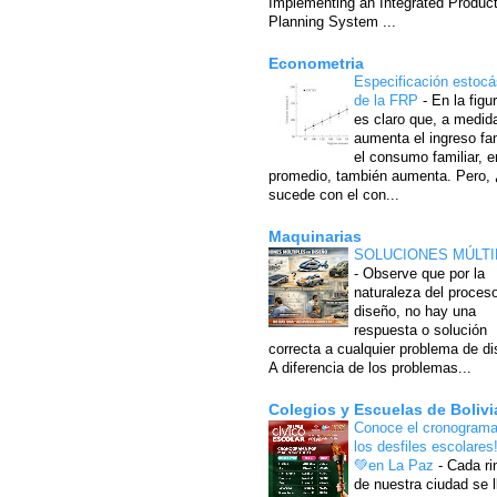
Implementing an Integrated Produc
Planning System ...
Econometria
Especificación estocá
de la FRP
-
En la figu
es claro que, a medid
aumenta el ingreso fam
el consumo familiar, e
promedio, también aumenta. Pero,
sucede con el con...
Maquinarias
SOLUCIONES MÚLTI
-
Observe que por la
naturaleza del proces
diseño, no hay una
respuesta o solución
correcta a cualquier problema de di
A diferencia de los problemas...
Colegios y Escuelas de Bolivi
Conoce el cronograma
los desfiles escolares
💚en La Paz
-
Cada ri
de nuestra ciudad se l