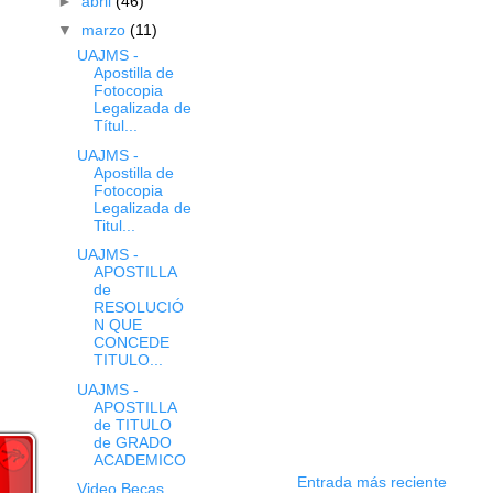
►
abril
(46)
▼
marzo
(11)
UAJMS -
Apostilla de
Fotocopia
Legalizada de
Títul...
UAJMS -
Apostilla de
Fotocopia
Legalizada de
Titul...
UAJMS -
APOSTILLA
de
RESOLUCIÓ
N QUE
CONCEDE
TITULO...
UAJMS -
APOSTILLA
de TITULO
de GRADO
ACADEMICO
Entrada más reciente
Video Becas