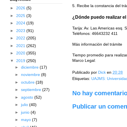
5. Recibe la constancia del trá
►
2026
(5)
►
2025
(3)
¿Dónde puedo realizar el
►
2024
(19)
Tarija: Av. Las Americas esq. 
►
2023
(91)
Teléfonos: 46643232 411
►
2022
(205)
Más información del trámite
►
2021
(262)
►
2020
(355)
Tiempo promedio para realizar 
Marco Legal:
▼
2019
(250)
►
diciembre
(17)
Publicado por
Dick
en
20:28
►
noviembre
(8)
Etiquetas:
UAJMS: Universida
►
octubre
(18)
►
septiembre
(27)
No hay comentario
►
agosto
(52)
►
julio
(40)
Publicar un comen
►
junio
(4)
►
mayo
(7)