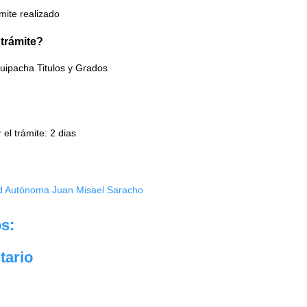
mite realizado
 trámite?
Suipacha Titulos y Grados
el trámite: 2 dias
d Autónoma Juan Misael Saracho
s:
tario