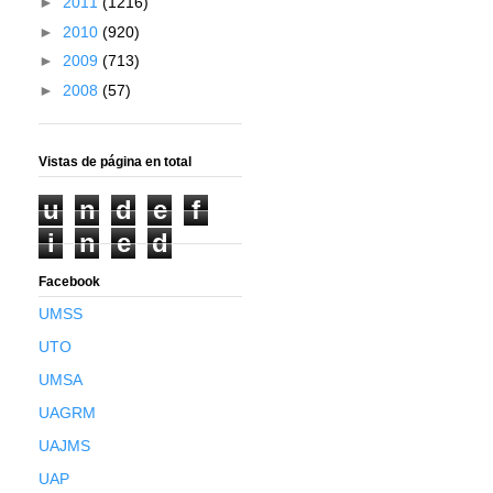
►
2011
(1216)
►
2010
(920)
►
2009
(713)
►
2008
(57)
Vistas de página en total
u
n
d
e
f
i
n
e
d
Facebook
UMSS
UTO
UMSA
UAGRM
UAJMS
UAP