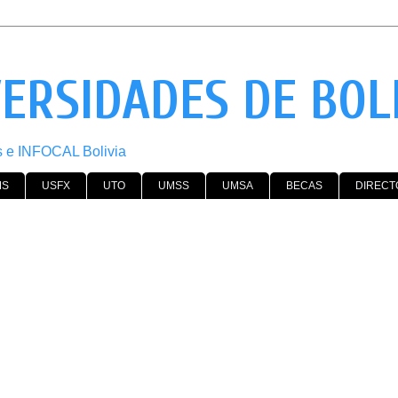
VERSIDADES DE BOL
os e INFOCAL Bolivia
MS
USFX
UTO
UMSS
UMSA
BECAS
DIRECT