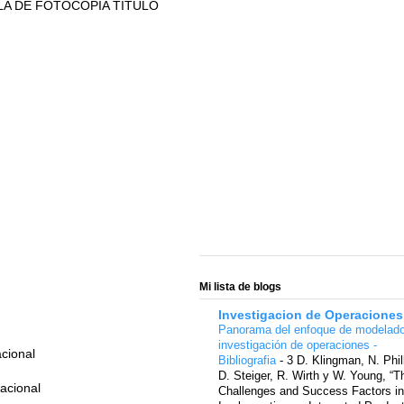
LA DE FOTOCOPIA TITULO
Mi lista de blogs
Investigacion de Operaciones
Panorama del enfoque de modelad
investigación de operaciones -
acional
Bibliografia
-
3 D. Klingman, N. Phil
D. Steiger, R. Wirth y W. Young, “T
Nacional
Challenges and Success Factors in