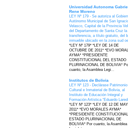
Universidad Autonoma Gabrie
Rene Moreno
LEY Nº 179 - Se autoriza al Gobier
Autónomo Municipal de San Ignaci
Velasco, Capital de la Provincia Ve
del Departamento de Santa Cruz la
transferencia, a título gratuito, del 
inmueble ubicado en la zona sud o
*LEY Nº 179* *LEY DE 14 DE
OCTUBRE DE 2011* *EVO MORA
AYMA* *PRESIDENTE
CONSTITUCIONAL DEL ESTADO
PLURINACIONAL DE BOLIVIA* Po
cuanto, la Asamblea Legi...
Institutos de Bolivia
LEY Nº 123 - Declárase Patrimonio
Cultural e Inmaterial de Bolivia, al
Instituto de Educación Integral y
Formación Artística “Eduardo Lare
*LEY Nº 123* *LEY DE 12 DE MA
2011* *EVO MORALES AYMA*
*PRESIDENTE CONSTITUCIONAL
ESTADO PLURINACIONAL DE
BOLIVIA* Por cuanto, la Asamblea